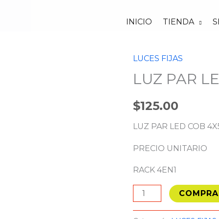
INICIO
TIENDA
S
LUCES FIJAS
LUZ
LUZ PAR L
PAR
LED
$
125.00
COB
4X50W
LUZ PAR LED COB 4
2
COLOR
PRECIO UNITARIO
cantidad
RACK 4EN1
COMPRA