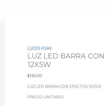
Ir
al
contenido
LUZ
LED
BARRA
CON
EFECTOS
LUCES FIJAS
12X5W
LUZ LED BARRA CON
cantidad
12X5W
$
130.00
LUZ LED BARRA CON EFECTOS 12X5W
PRECIO UNITARIO