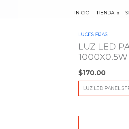
INICIO
TIENDA
S
LUCES FIJAS
LUZ
LUZ LED P
LED
PANEL
1000X0.5W
STROBO
PIXEL
$
170.00
1000X0.5W
8+8
LUZ LED PANEL ST
cantidad