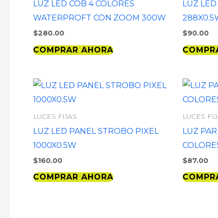
LUZ LED COB 4 COLORES
LUZ LED
WATERPROFT CON ZOOM 300W
288X0.5
$
280.00
$
90.00
COMPRAR AHORA
COMPR
LUCES FIJAS
LUCES FI
LUZ LED PANEL STROBO PIXEL
LUZ PAR
1000X0.5W
COLORE
$
160.00
$
87.00
COMPRAR AHORA
COMPR