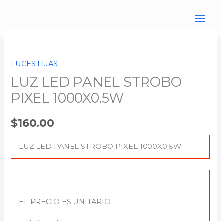
Ir
al
contenido
LUZ
LED
LUCES FIJAS
PANEL
LUZ LED PANEL STROBO
STROBO
PIXEL
PIXEL 1000X0.5W
1000X0.5W
cantidad
$
160.00
LUZ LED PANEL STROBO PIXEL 1000X0.5W
EL PRECIO ES UNITARIO