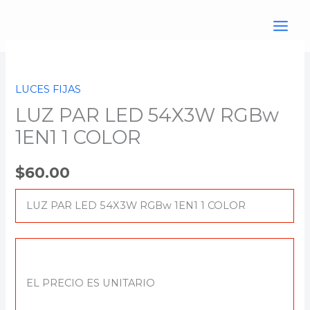
Ir
al
contenido
LUZ
PAR
LUCES FIJAS
LED
LUZ PAR LED 54X3W RGBw
54X3W
RGBw
1EN1 1 COLOR
1EN1
1
$
60.00
COLOR
cantidad
LUZ PAR LED 54X3W RGBw 1EN1 1 COLOR
EL PRECIO ES UNITARIO