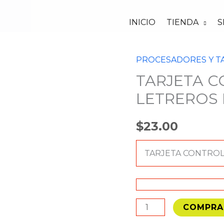
INICIO
TIENDA
S
PROCESADORES Y T
TARJETA
TARJETA 
CONTROLADORA
PARA
LETREROS 
LETREROS
LED
$
23.00
USB
cantidad
TARJETA CONTROL
COMPRA