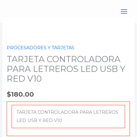
Ir
al
contenido
TARJETA
CONTROLADORA
PARA
PROCESADORES Y TARJETAS
LETREROS
TARJETA CONTROLADORA
LED
USB
PARA LETREROS LED USB Y
Y
RED V10
RED
V10
$
180.00
cantidad
TARJETA CONTROLADORA PARA LETREROS
LED USB Y RED V10