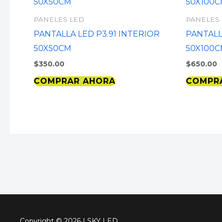
PANELES LED
PANELES
PANTALLA LED P3.91 INTERIOR
PANTALL
50X50CM
50X100
$
350.00
$
650.00
COMPRAR AHORA
COMPR
Copyright © 2026 | SKY LED