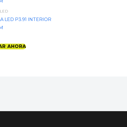
 LED
A LED P3.91 INTERIOR
CM
AR AHORA