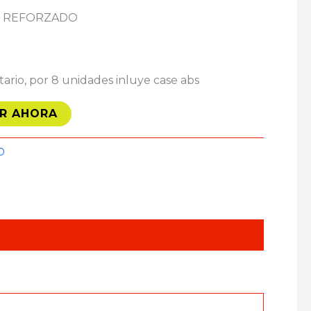
O REFORZADO
tario, por 8 unidades inluye case abs
R AHORA
D