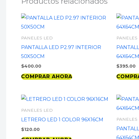
Productos relacionados
PANELES LED
PANELES
PANTALLA LED P2.97 INTERIOR
PANTALL
50X50CM
64X64C
$
400.00
$
395.00
COMPRAR AHORA
COMPR
PANELES LED
LETRERO LED 1 COLOR 96X16CM
PANELES
PANTALL
$
120.00
64X64C