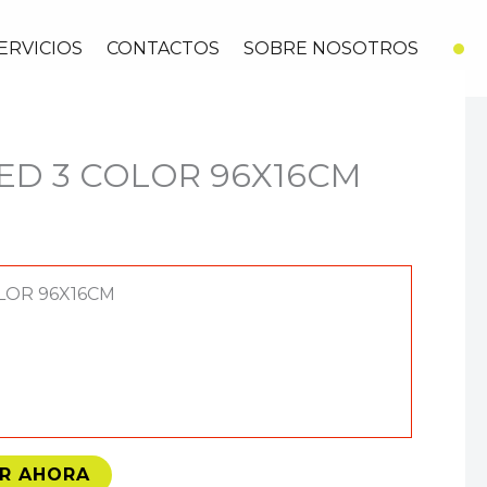
ERVICIOS
CONTACTOS
SOBRE NOSOTROS
ED 3 COLOR 96X16CM
LOR 96X16CM
R AHORA