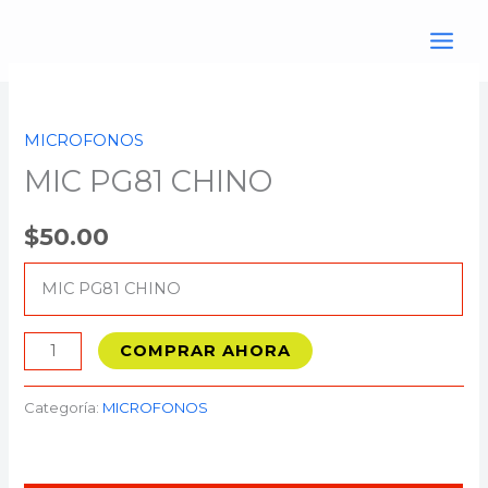
Ir
al
contenido
MIC
PG81
MICROFONOS
CHINO
MIC PG81 CHINO
cantidad
$
50.00
MIC PG81 CHINO
COMPRAR AHORA
Categoría:
MICROFONOS