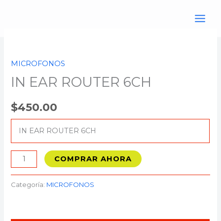
Ir
al
contenido
IN
EAR
MICROFONOS
ROUTER
IN EAR ROUTER 6CH
6CH
cantidad
$
450.00
IN EAR ROUTER 6CH
COMPRAR AHORA
Categoría:
MICROFONOS