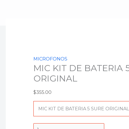
Ir
al
contenido
MIC
KIT
DE
BATERIA
5
MICROFONOS
SURE
MIC KIT DE BATERIA 
ORIGINAL
ORIGINAL
cantidad
$
355.00
MIC KIT DE BATERIA 5 SURE ORIGINAL