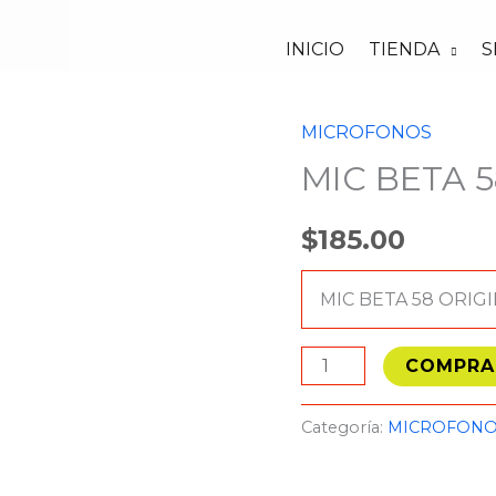
INICIO
TIENDA
S
MICROFONOS
MIC
MIC BETA 
BETA
58
$
185.00
ORIGINAL
cantidad
MIC BETA 58 ORIG
COMPRA
Categoría:
MICROFON