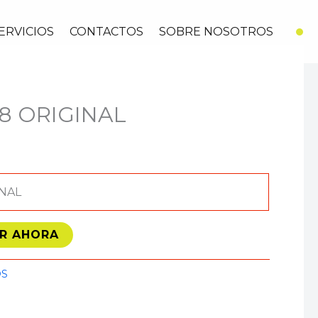
ERVICIOS
CONTACTOS
SOBRE NOSOTROS
58 ORIGINAL
INAL
R AHORA
OS