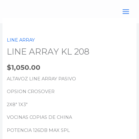
Ir
al
contenido
LINE
ARRAY
LINE ARRAY
KL
LINE ARRAY KL 208
208
cantidad
$
1,050.00
ALTAVOZ LINE ARRAY PASIVO
OPSION CROSOVER
2X8″ 1X3″
VOCINAS COPIAS DE CHINA
POTENCIA 126DB MAX SPL