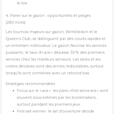
le live.
4. Parier sur le gazon : opportunités et pièges
(280 mots)
Les tournois majeurs sur gazon, Wimbledon et le
Queen’s Club, se distinguent par des courts rapides et
un entretien méticuleux. Le gazon favorise les services
puissants ; le taux d’« ace » dépasse 30 % des premiers
services chez les meilleurs serveurs. Les slices et les
volées décisives sont des armes redoutables, surtout
lorsqu’ils sont combinés avec un rebond bas.
Stratégies recommandées
Focus sur le « ace » : les paris « first‑serve ace » sont
souvent sous‑estimés par les bookmakers,
surtout pendant les premiers jeux.
First‑set‑winner : le set d’ouverture décide