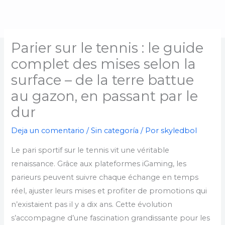
Ir
al
contenido
Parier sur le tennis : le guide
complet des mises selon la
surface – de la terre battue
au gazon, en passant par le
dur
Deja un comentario
/
Sin categoría
/ Por
skyledbol
Le pari sportif sur le tennis vit une véritable
renaissance. Grâce aux plateformes iGaming, les
parieurs peuvent suivre chaque échange en temps
réel, ajuster leurs mises et profiter de promotions qui
n’existaient pas il y a dix ans. Cette évolution
s’accompagne d’une fascination grandissante pour les