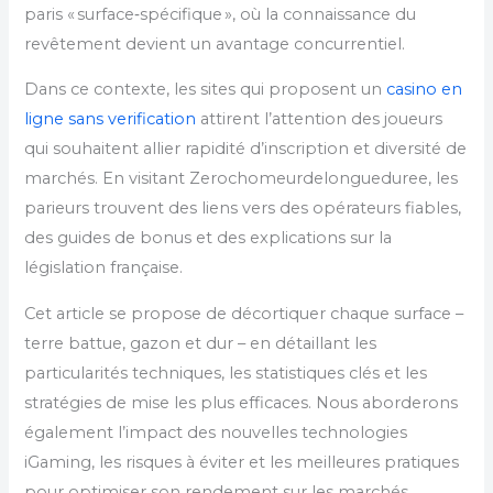
paris « surface‑spécifique », où la connaissance du
revêtement devient un avantage concurrentiel.
Dans ce contexte, les sites qui proposent un
casino en
ligne sans verification
attirent l’attention des joueurs
qui souhaitent allier rapidité d’inscription et diversité de
marchés. En visitant Zerochomeurdelongueduree, les
parieurs trouvent des liens vers des opérateurs fiables,
des guides de bonus et des explications sur la
législation française.
Cet article se propose de décortiquer chaque surface –
terre battue, gazon et dur – en détaillant les
particularités techniques, les statistiques clés et les
stratégies de mise les plus efficaces. Nous aborderons
également l’impact des nouvelles technologies
iGaming, les risques à éviter et les meilleures pratiques
pour optimiser son rendement sur les marchés