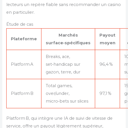
lecteurs un repère fiable sans recommander un casino
en particulier.
Étude de cas
Marchés
Payout
Plateforme
surface‑spécifiques
moyen
Breaks, ace,
1
Platform A
set‑handicap sur
96,4 %
m
gazon, terre, dur
s
Total games,
1
Platform B
over/under,
97,1 %
gr
micro‑bets sur slices
p
Platform B, qui intègre une IA de suivi de vitesse de
service, offre un payout légèrement supérieur,