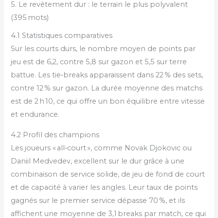
5. Le revêtement dur : le terrain le plus polyvalent
(395 mots)
4.1 Statistiques comparatives
Sur les courts durs, le nombre moyen de points par
jeu est de 6,2, contre 5,8 sur gazon et 5,5 sur terre
battue. Les tie‑breaks apparaissent dans 22 % des sets,
contre 12 % sur gazon. La durée moyenne des matchs
est de 2 h 10, ce qui offre un bon équilibre entre vitesse
et endurance.
4.2 Profil des champions
Les joueurs « all‑court », comme Novak Djokovic ou
Daniil Medvedev, excellent sur le dur grâce à une
combinaison de service solide, de jeu de fond de court
et de capacité à varier les angles. Leur taux de points
gagnés sur le premier service dépasse 70 %, et ils
affichent une moyenne de 3,1 breaks par match, ce qui