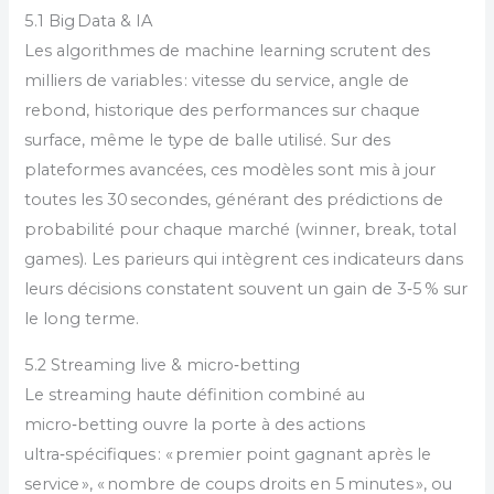
5.1 Big Data & IA
Les algorithmes de machine learning scrutent des
milliers de variables : vitesse du service, angle de
rebond, historique des performances sur chaque
surface, même le type de balle utilisé. Sur des
plateformes avancées, ces modèles sont mis à jour
toutes les 30 secondes, générant des prédictions de
probabilité pour chaque marché (winner, break, total
games). Les parieurs qui intègrent ces indicateurs dans
leurs décisions constatent souvent un gain de 3‑5 % sur
le long terme.
5.2 Streaming live & micro‑betting
Le streaming haute définition combiné au
micro‑betting ouvre la porte à des actions
ultra‑spécifiques : « premier point gagnant après le
service », « nombre de coups droits en 5 minutes », ou