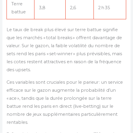
Terre
3,8
2,6
2 h 35
battue
Le taux de break plus élevé sur terre battue signifie
que les marchés « total breaks » offrent davantage de
valeur. Sur le gazon, la faible volatilité du nombre de
sets rend les paris « set‑winner » plus prévisibles, mais
les cotes restent attractives en raison de la fréquence
des upsets.
Ces variables sont cruciales pour le parieur : un service
efficace sur le gazon augmente la probabilité d’un
« ace », tandis que la durée prolongée sur la terre
battue rend les paris en direct (live‑betting) sur le
nombre de jeux supplémentaires particulièrement
rentables.