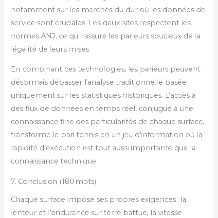
notamment sur les marchés du dur où les données de
service sont cruciales. Les deux sites respectent les
normes ANJ, ce qui rassure les parieurs soucieux de la
légalité de leurs mises.
En combinant ces technologies, les parieurs peuvent
désormais dépasser l’analyse traditionnelle basée
uniquement sur les statistiques historiques. L’accès à
des flux de données en temps réel, conjugué à une
connaissance fine des particularités de chaque surface,
transforme le pari tennis en un jeu d’information où la
rapidité d’exécution est tout aussi importante que la
connaissance technique.
7. Conclusion (180 mots)
Chaque surface impose ses propres exigences : la
lenteur et l’endurance sur terre battue, la vitesse