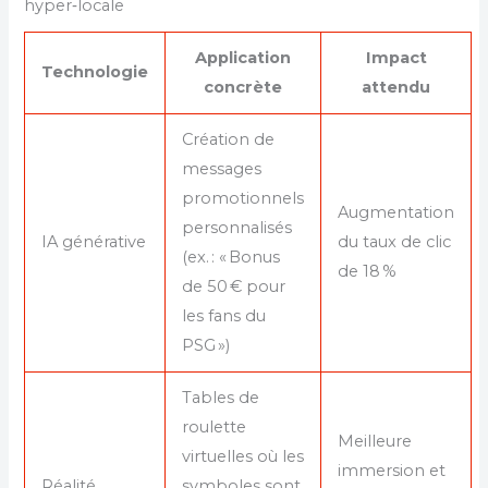
hyper‑locale
Application
Impact
Technologie
concrète
attendu
Création de
messages
promotionnels
Augmentation
personnalisés
IA générative
du taux de clic
(ex. : « Bonus
de 18 %
de 50 € pour
les fans du
PSG »)
Tables de
roulette
Meilleure
virtuelles où les
immersion et
Réalité
symboles sont