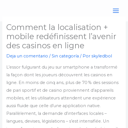
Ir
al
contenido
Comment la localisation +
mobile redéfinissent l’avenir
des casinos en ligne
Deja un comentario
/
Sin categoría
/ Por
skyledbol
L’essor fulgurant du jeu sur smartphone a transformé
la façon dont les joueurs découvrent les casinos en
ligne. En moins de cinq ans, plus de 70 % des sessions
de pari sportif et de casino proviennent d’appareils
mobiles, et les utilisateurs attendent une expérience
aussi fluide que celle d’une application native.
Parallèlement, la demande d’interfaces locales –
langues, devises, législations – s’est intensifiée. Un