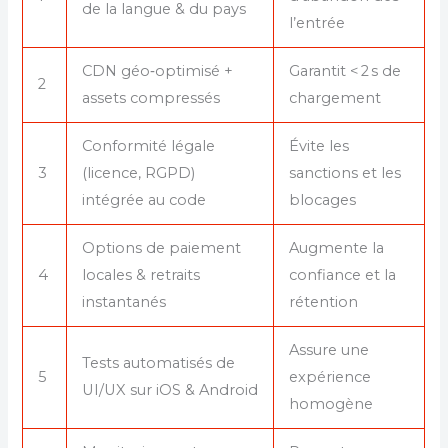
de la langue & du pays
l’entrée
CDN géo‑optimisé +
Garantit < 2 s de
2
assets compressés
chargement
Conformité légale
Évite les
3
(licence, RGPD)
sanctions et les
intégrée au code
blocages
Options de paiement
Augmente la
4
locales & retraits
confiance et la
instantanés
rétention
Assure une
Tests automatisés de
5
expérience
UI/UX sur iOS & Android
homogène