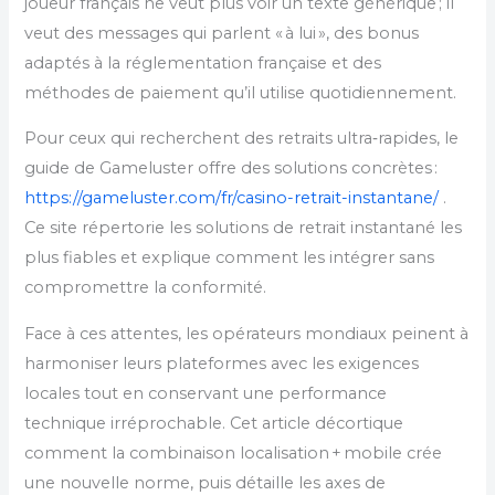
joueur français ne veut plus voir un texte générique ; il
veut des messages qui parlent « à lui », des bonus
adaptés à la réglementation française et des
méthodes de paiement qu’il utilise quotidiennement.
Pour ceux qui recherchent des retraits ultra‑rapides, le
guide de Gameluster offre des solutions concrètes :
https://gameluster.com/fr/casino-retrait-instantane/
.
Ce site répertorie les solutions de retrait instantané les
plus fiables et explique comment les intégrer sans
compromettre la conformité.
Face à ces attentes, les opérateurs mondiaux peinent à
harmoniser leurs plateformes avec les exigences
locales tout en conservant une performance
technique irréprochable. Cet article décortique
comment la combinaison localisation + mobile crée
une nouvelle norme, puis détaille les axes de