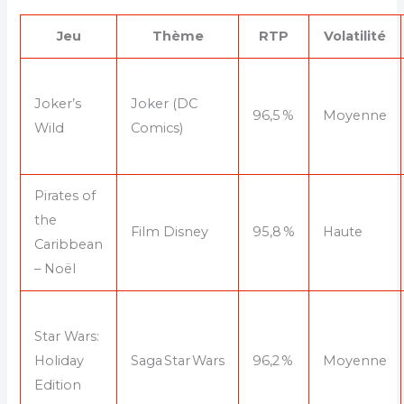
Jeu
Thème
RTP
Volatilité
Joker’s
Joker (DC
96,5 %
Moyenne
Wild
Comics)
Pirates of
the
Film Disney
95,8 %
Haute
Caribbean
– Noël
Star Wars:
Holiday
Saga Star Wars
96,2 %
Moyenne
Edition