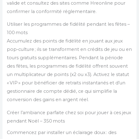
valide et consultez des sites comme Hreonline pour
confirmer la conformité réglementaire.
Utiliser les programmes de fidélité pendant les fêtes –
100 mots
Accumulez des points de fidélité en jouant aux jeux
pop‑culture ; ils se transforment en crédits de jeu ou en
tours gratuits supplémentaires. Pendant la période
des fêtes, les programmes de fidélité offrent souvent
un multiplicateur de points (x2 ou x3). Activez le statut
« VIP » pour bénéficier de retraits instantanés et d’un
gestionnaire de compte dédié, ce qui simplifie la
conversion des gains en argent réel.
Créer l’ambiance parfaite chez soi pour jouer à ces jeux
pendant Noël – 350 mots
Commencez par installer un éclairage doux : des