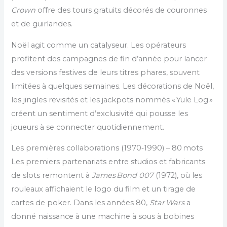
Crown
offre des tours gratuits décorés de couronnes
et de guirlandes.
Noël agit comme un catalyseur. Les opérateurs
profitent des campagnes de fin d’année pour lancer
des versions festives de leurs titres phares, souvent
limitées à quelques semaines. Les décorations de Noël,
les jingles revisités et les jackpots nommés « Yule Log »
créent un sentiment d’exclusivité qui pousse les
joueurs à se connecter quotidiennement.
Les premières collaborations (1970‑1990) – 80 mots
Les premiers partenariats entre studios et fabricants
de slots remontent à
James Bond 007
(1972), où les
rouleaux affichaient le logo du film et un tirage de
cartes de poker. Dans les années 80,
Star Wars
a
donné naissance à une machine à sous à bobines