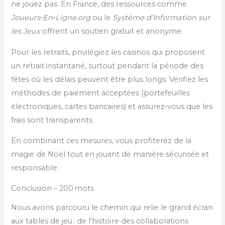
ne jouez pas. En France, des ressources comme
Joueurs‑En‑Ligne.org
ou le
Système d’Information sur
les Jeux
offrent un soutien gratuit et anonyme.
Pour les retraits, privilégiez les casinos qui proposent
un retrait instantané, surtout pendant la période des
fêtes où les délais peuvent être plus longs. Vérifiez les
méthodes de paiement acceptées (portefeuilles
électroniques, cartes bancaires) et assurez‑vous que les
frais sont transparents.
En combinant ces mesures, vous profiterez de la
magie de Noël tout en jouant de manière sécurisée et
responsable.
Conclusion – 200 mots
Nous avons parcouru le chemin qui relie le grand écran
aux tables de jeu : de l’histoire des collaborations