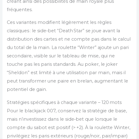
créant ainsi des possibilités de main royale plus
fréquentes.
Ces variantes modifient légèrement les règles
classiques : le side‑bet “Death Star” se joue avant la
distribution des cartes et ne compte pas dans le calcul
du total de la main. La roulette “Winter” ajoute un pari
secondaire, visible sur le tableau de mise, qui ne
touche pas les paris standards. Au poker, le joker
“Sheldon” est limité à une utilisation par main, mais il
peut transformer une paire en brelan, augmentant le
potentiel de gain.
Stratégies spécifiques à chaque variante – 120 mots
Pour le blackjack 007, conservez la stratégie de base,
mais n’investissez dans le side‑bet que lorsque le
compte du sabot est positif (> +2). À la roulette Winter,
privilégiez les paris extérieurs (rouge/noir, pair/impair)