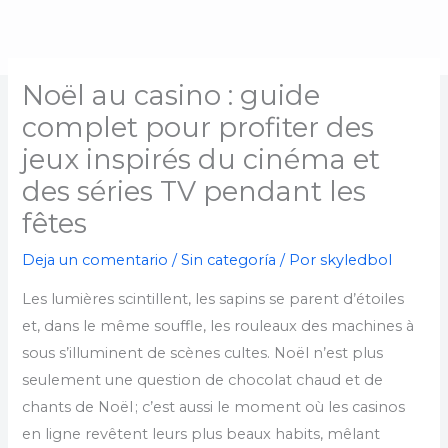
Ir
al
contenido
Noël au casino : guide
complet pour profiter des
jeux inspirés du cinéma et
des séries TV pendant les
fêtes
Deja un comentario
/
Sin categoría
/ Por
skyledbol
Les lumières scintillent, les sapins se parent d’étoiles
et, dans le même souffle, les rouleaux des machines à
sous s’illuminent de scènes cultes. Noël n’est plus
seulement une question de chocolat chaud et de
chants de Noël ; c’est aussi le moment où les casinos
en ligne revêtent leurs plus beaux habits, mêlant