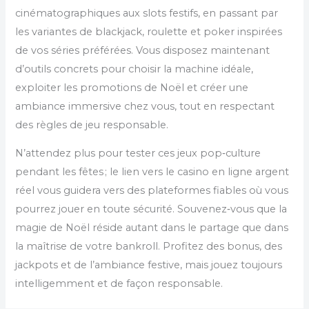
cinématographiques aux slots festifs, en passant par
les variantes de blackjack, roulette et poker inspirées
de vos séries préférées. Vous disposez maintenant
d’outils concrets pour choisir la machine idéale,
exploiter les promotions de Noël et créer une
ambiance immersive chez vous, tout en respectant
des règles de jeu responsable.
N’attendez plus pour tester ces jeux pop‑culture
pendant les fêtes ; le lien vers le casino en ligne argent
réel vous guidera vers des plateformes fiables où vous
pourrez jouer en toute sécurité. Souvenez‑vous que la
magie de Noël réside autant dans le partage que dans
la maîtrise de votre bankroll. Profitez des bonus, des
jackpots et de l’ambiance festive, mais jouez toujours
intelligemment et de façon responsable.