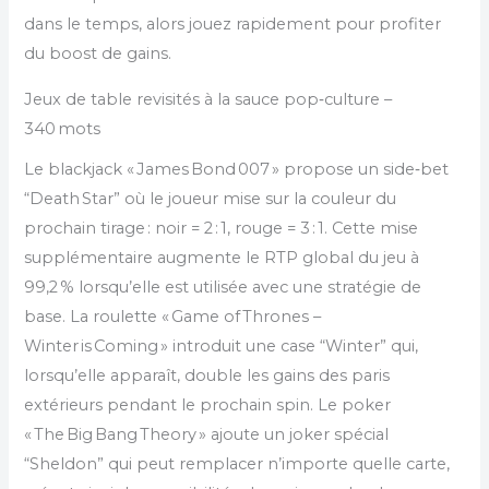
dans le temps, alors jouez rapidement pour profiter
du boost de gains.
Jeux de table revisités à la sauce pop‑culture –
340 mots
Le blackjack « James Bond 007 » propose un side‑bet
“Death Star” où le joueur mise sur la couleur du
prochain tirage : noir = 2 : 1, rouge = 3 : 1. Cette mise
supplémentaire augmente le RTP global du jeu à
99,2 % lorsqu’elle est utilisée avec une stratégie de
base. La roulette « Game of Thrones –
Winter is Coming » introduit une case “Winter” qui,
lorsqu’elle apparaît, double les gains des paris
extérieurs pendant le prochain spin. Le poker
« The Big Bang Theory » ajoute un joker spécial
“Sheldon” qui peut remplacer n’importe quelle carte,