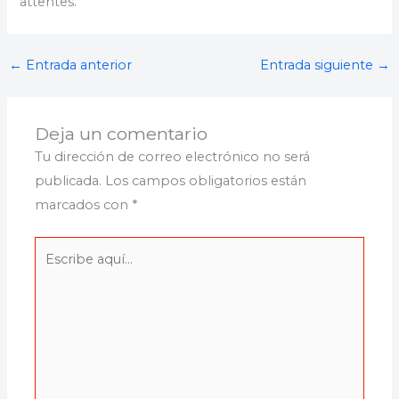
attentes.
←
Entrada anterior
Entrada siguiente
→
Deja un comentario
Tu dirección de correo electrónico no será
publicada.
Los campos obligatorios están
marcados con
*
Escribe
aquí...