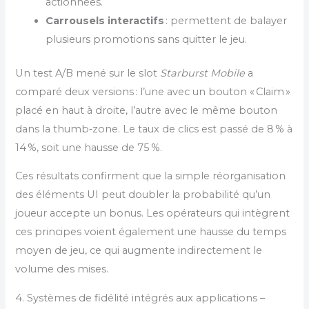
actionnées.
Carrousels interactifs
: permettent de balayer
plusieurs promotions sans quitter le jeu.
Un test A/B mené sur le slot
Starburst Mobile
a
comparé deux versions : l’une avec un bouton « Claim »
placé en haut à droite, l’autre avec le même bouton
dans la thumb‑zone. Le taux de clics est passé de 8 % à
14 %, soit une hausse de 75 %.
Ces résultats confirment que la simple réorganisation
des éléments UI peut doubler la probabilité qu’un
joueur accepte un bonus. Les opérateurs qui intègrent
ces principes voient également une hausse du temps
moyen de jeu, ce qui augmente indirectement le
volume des mises.
4. Systèmes de fidélité intégrés aux applications –