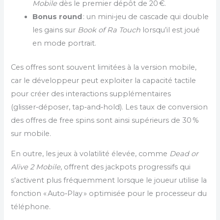
Mobile
dès le premier dépôt de 20 €.
Bonus round
: un mini‑jeu de cascade qui double
les gains sur
Book of Ra Touch
lorsqu’il est joué
en mode portrait.
Ces offres sont souvent limitées à la version mobile,
car le développeur peut exploiter la capacité tactile
pour créer des interactions supplémentaires
(glisser‑déposer, tap‑and‑hold). Les taux de conversion
des offres de free spins sont ainsi supérieurs de 30 %
sur mobile.
En outre, les jeux à volatilité élevée, comme
Dead or
Alive 2 Mobile
, offrent des jackpots progressifs qui
s’activent plus fréquemment lorsque le joueur utilise la
fonction « Auto‑Play » optimisée pour le processeur du
téléphone.