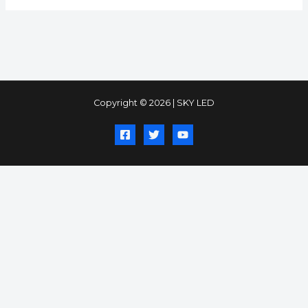
Copyright © 2026 | SKY LED