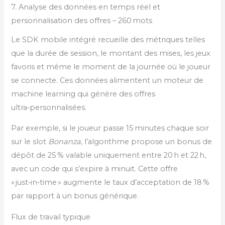
7. Analyse des données en temps réel et
personnalisation des offres – 260 mots
Le SDK mobile intégré recueille des métriques telles
que la durée de session, le montant des mises, les jeux
favoris et même le moment de la journée où le joueur
se connecte. Ces données alimentent un moteur de
machine learning qui génère des offres
ultra‑personnalisées.
Par exemple, si le joueur passe 15 minutes chaque soir
sur le slot
Bonanza
, l’algorithme propose un bonus de
dépôt de 25 % valable uniquement entre 20 h et 22 h,
avec un code qui s’expire à minuit. Cette offre
« just‑in‑time » augmente le taux d’acceptation de 18 %
par rapport à un bonus générique.
Flux de travail typique