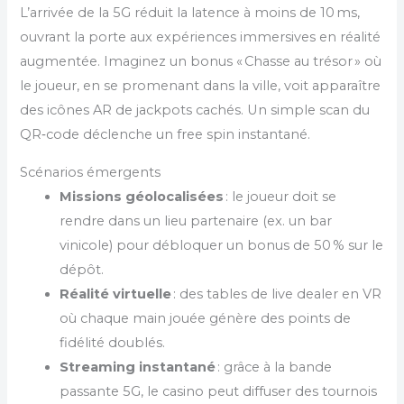
L’arrivée de la 5G réduit la latence à moins de 10 ms,
ouvrant la porte aux expériences immersives en réalité
augmentée. Imaginez un bonus « Chasse au trésor » où
le joueur, en se promenant dans la ville, voit apparaître
des icônes AR de jackpots cachés. Un simple scan du
QR‑code déclenche un free spin instantané.
Scénarios émergents
Missions géolocalisées
: le joueur doit se
rendre dans un lieu partenaire (ex. un bar
vinicole) pour débloquer un bonus de 50 % sur le
dépôt.
Réalité virtuelle
: des tables de live dealer en VR
où chaque main jouée génère des points de
fidélité doublés.
Streaming instantané
: grâce à la bande
passante 5G, le casino peut diffuser des tournois