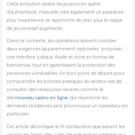
Cette évolution séduit les joueurs en quête
d’authenticité, mais elle crée également un paradoxe :
plus l’expérience se rapproche du réel, plus le risque
de jeu excessif augmente.
Dans ce contexte, les opérateurs doivent concilier
deux exigences apparemment opposées : proposer
une interface ludique, fluide et riche en bonus de
bienvenue, tout en garantissant la protection des
personnes vulnérables. Un bon point de départ pour
comprendre les bonnes pratiques du secteur est de
consulter des ressources neutres comme le
site
nouveau casino en ligne
, qui répertorie les
dernières tendances sans promouvoir un opérateur en
particulier.
Cet article décortique le fil conducteur que suivent les
casinos en ligne : des outils de prévention intégrés aux