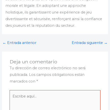
morale et légale. En adoptant une approche
holistique, ils garantissent une expérience de jeu
divertissante et sécurisée, renforçant ainsi la confiance
des joueurs et la réputation du secteur.
←
Entrada anterior
Entrada siguiente
→
Deja un comentario
Tu dirección de correo electrónico no será
publicada.
Los campos obligatorios están
marcados con
*
Escribe
aquí...