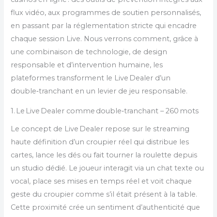
flux vidéo, aux programmes de soutien personnalisés,
en passant par la réglementation stricte qui encadre
chaque session Live. Nous verrons comment, grâce à
une combinaison de technologie, de design
responsable et d’intervention humaine, les
plateformes transforment le Live Dealer d’un
double‑tranchant en un levier de jeu responsable.
1. Le Live Dealer comme double‑tranchant – 260 mots
Le concept de Live Dealer repose sur le streaming
haute définition d’un croupier réel qui distribue les
cartes, lance les dés ou fait tourner la roulette depuis
un studio dédié. Le joueur interagit via un chat texte ou
vocal, place ses mises en temps réel et voit chaque
geste du croupier comme s’il était présent à la table.
Cette proximité crée un sentiment d’authenticité que