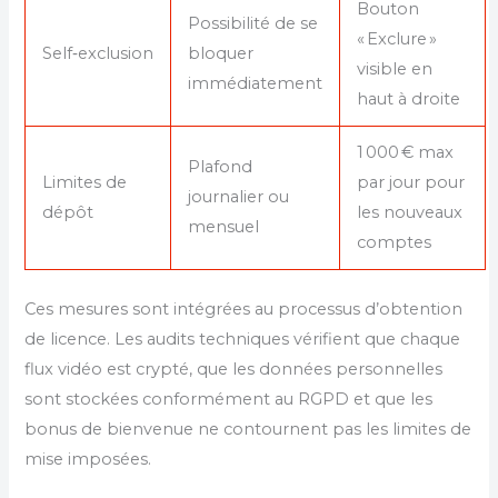
Bouton
Possibilité de se
« Exclure »
Self‑exclusion
bloquer
visible en
immédiatement
haut à droite
1 000 € max
Plafond
Limites de
par jour pour
journalier ou
dépôt
les nouveaux
mensuel
comptes
Ces mesures sont intégrées au processus d’obtention
de licence. Les audits techniques vérifient que chaque
flux vidéo est crypté, que les données personnelles
sont stockées conformément au RGPD et que les
bonus de bienvenue ne contournent pas les limites de
mise imposées.