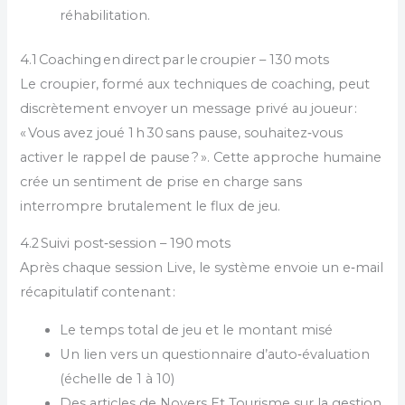
réhabilitation.
4.1 Coaching en direct par le croupier – 130 mots
Le croupier, formé aux techniques de coaching, peut
discrètement envoyer un message privé au joueur :
« Vous avez joué 1 h 30 sans pause, souhaitez‑vous
activer le rappel de pause ? ». Cette approche humaine
crée un sentiment de prise en charge sans
interrompre brutalement le flux de jeu.
4.2 Suivi post‑session – 190 mots
Après chaque session Live, le système envoie un e‑mail
récapitulatif contenant :
Le temps total de jeu et le montant misé
Un lien vers un questionnaire d’auto‑évaluation
(échelle de 1 à 10)
Des articles de Noyers Et Tourisme sur la gestion