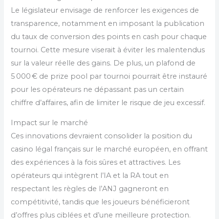
Le législateur envisage de renforcer les exigences de
transparence, notamment en imposant la publication
du taux de conversion des points en cash pour chaque
tournoi. Cette mesure viserait à éviter les malentendus
sur la valeur réelle des gains. De plus, un plafond de
5 000 € de prize pool par tournoi pourrait être instauré
pour les opérateurs ne dépassant pas un certain
chiffre d’affaires, afin de limiter le risque de jeu excessif.
Impact sur le marché
Ces innovations devraient consolider la position du
casino légal français sur le marché européen, en offrant
des expériences à la fois sûres et attractives. Les
opérateurs qui intègrent l’IA et la RA tout en
respectant les règles de l’ANJ gagneront en
compétitivité, tandis que les joueurs bénéficieront
d’offres plus ciblées et d’une meilleure protection.