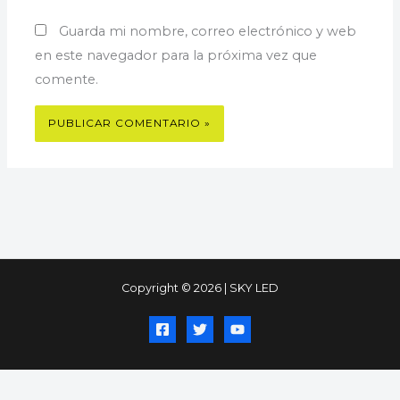
Guarda mi nombre, correo electrónico y web
en este navegador para la próxima vez que
comente.
Copyright © 2026 | SKY LED