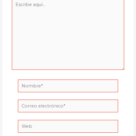
Escribe
aquí...
Nombre*
Correo
electrónico*
Web