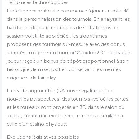
Tendances technologiques
L’intelligence artificielle commence à jouer un rôle clé
dans la personnalisation des tournois. En analysant les
habitudes de jeu (préférences de slots, temps de
session, volatilité appréciée), les algorithmes
proposent des tournois sur‑mesure avec des bonus
adaptés. Imaginez un tournoi “Cupidon 2.0” où chaque
joueur reçoit un bonus de dépôt proportionnel à son
historique de mise, tout en conservant les mêmes
exigences de fair‑play.
La réalité augmentée (RA) ouvre également de
nouvelles perspectives : des tournois live où les cartes
et les rouleaux sont projetés en 3D dans le salon du
joueur, créant une expérience immersive similaire à
celle d’un casino physique.
Évolutions législatives possibles