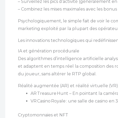
– Surveillez les pics d’activité (généralement 
– Combinez les mises maximales avec les bonus
Psychologiquement, le simple fait de voir le co
marketing exploité par la plupart des opérateur
Les innovations technologiques qui redéfinissent
IA et génération procédurale
Des algorithmes d’intelligence artificielle an
et adaptent en temps réel la composition des ro
du joueur, sans altérer le RTP global.
Réalité augmentée (AR) et réalité virtuelle (VR)
AR Treasure Hunt – En pointant la caméra
VR Casino Royale : une salle de casino en
Cryptomonnaies et NFT