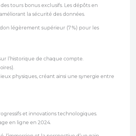
es tours bonus exclusifs. Les dépôts en
améliorant la sécurité des données.
andon légèrement supérieur (7 %) pour les
 sur l’historique de chaque compte.
ires).
 lieux physiques, créant ainsi une synergie entre
rogressifs et innovations technologiques.
sage en ligne en 2024.
é, l’immersion et la perspective d’un gain