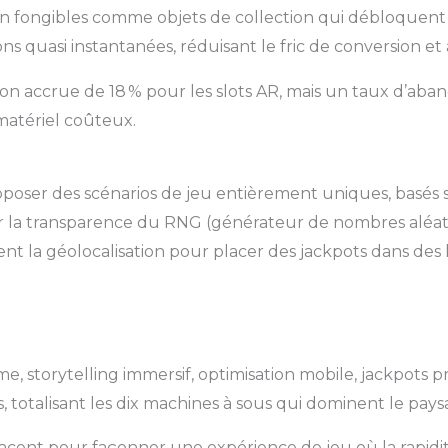
n fongibles comme objets de collection qui débloquent d
 quasi instantanées, réduisant le fric de conversion et 
ion accrue de 18 % pour les slots AR, mais un taux d’ab
 matériel coûteux.
 proposer des scénarios de jeu entièrement uniques, basés
ir la transparence du RNG (générateur de nombres aléato
sent la géolocalisation pour placer des jackpots dans des
me, storytelling immersif, optimisation mobile, jackpots p
, totalisant les dix machines à sous qui dominent le pay
elacent pour façonner une expérience de jeu où la rapidit