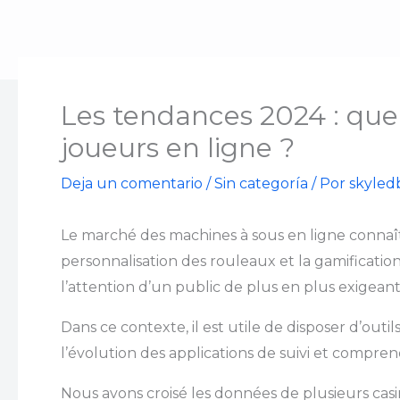
Ir
al
contenido
Les tendances 2024 : quel
joueurs en ligne ?
Deja un comentario
/
Sin categoría
/ Por
skyled
Le marché des machines à sous en ligne connaît u
personnalisation des rouleaux et la gamificatio
l’attention d’un public de plus en plus exigeant, 
Dans ce contexte, il est utile de disposer d’outils
l’évolution des applications de suivi et compren
Nous avons croisé les données de plusieurs casino