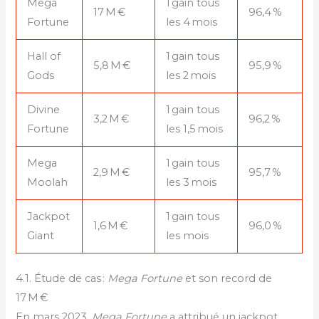
Mega
1 gain tous
17 M €
96,4 %
Fortune
les 4 mois
Hall of
1 gain tous
5,8 M €
95,9 %
Gods
les 2 mois
Divine
1 gain tous
3,2 M €
96,2 %
Fortune
les 1,5 mois
Mega
1 gain tous
2,9 M €
95,7 %
Moolah
les 3 mois
Jackpot
1 gain tous
1,6 M €
96,0 %
Giant
les mois
4.1. Étude de cas :
Mega Fortune
et son record de
17 M €
En mars 2023,
Mega Fortune
a attribué un jackpot