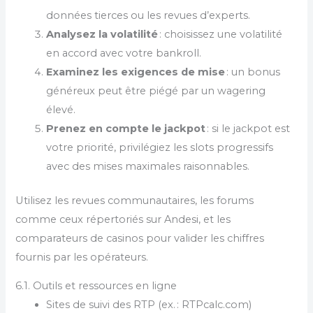
données tierces ou les revues d’experts.
Analysez la volatilité
: choisissez une volatilité
en accord avec votre bankroll.
Examinez les exigences de mise
: un bonus
généreux peut être piégé par un wagering
élevé.
Prenez en compte le jackpot
: si le jackpot est
votre priorité, privilégiez les slots progressifs
avec des mises maximales raisonnables.
Utilisez les revues communautaires, les forums
comme ceux répertoriés sur Andesi, et les
comparateurs de casinos pour valider les chiffres
fournis par les opérateurs.
6.1. Outils et ressources en ligne
Sites de suivi des RTP (ex. : RTPcalc.com)