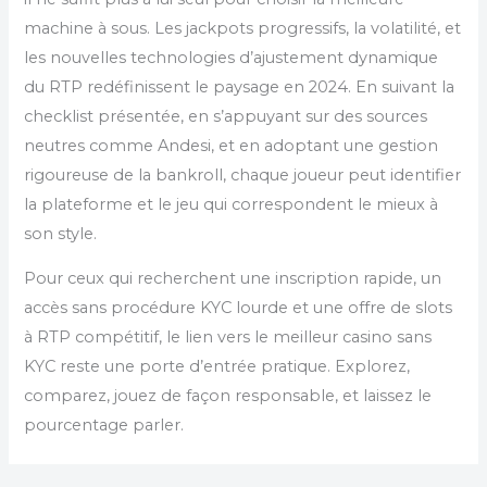
machine à sous. Les jackpots progressifs, la volatilité, et
les nouvelles technologies d’ajustement dynamique
du RTP redéfinissent le paysage en 2024. En suivant la
checklist présentée, en s’appuyant sur des sources
neutres comme Andesi, et en adoptant une gestion
rigoureuse de la bankroll, chaque joueur peut identifier
la plateforme et le jeu qui correspondent le mieux à
son style.
Pour ceux qui recherchent une inscription rapide, un
accès sans procédure KYC lourde et une offre de slots
à RTP compétitif, le lien vers le meilleur casino sans
KYC reste une porte d’entrée pratique. Explorez,
comparez, jouez de façon responsable, et laissez le
pourcentage parler.