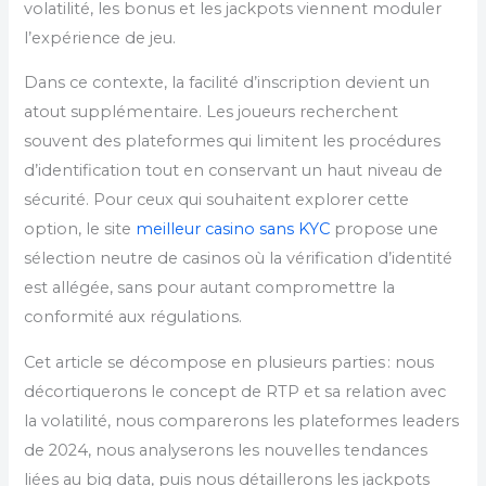
volatilité, les bonus et les jackpots viennent moduler
l’expérience de jeu.
Dans ce contexte, la facilité d’inscription devient un
atout supplémentaire. Les joueurs recherchent
souvent des plateformes qui limitent les procédures
d’identification tout en conservant un haut niveau de
sécurité. Pour ceux qui souhaitent explorer cette
option, le site
meilleur casino sans KYC
propose une
sélection neutre de casinos où la vérification d’identité
est allégée, sans pour autant compromettre la
conformité aux régulations.
Cet article se décompose en plusieurs parties : nous
décortiquerons le concept de RTP et sa relation avec
la volatilité, nous comparerons les plateformes leaders
de 2024, nous analyserons les nouvelles tendances
liées au big data, puis nous détaillerons les jackpots