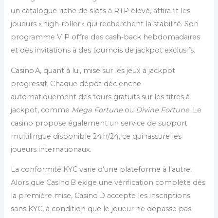
un catalogue riche de slots à RTP élevé, attirant les
joueurs « high‑roller » qui recherchent la stabilité. Son
programme VIP offre des cash‑back hebdomadaires
et des invitations à des tournois de jackpot exclusifs.
Casino A, quant à lui, mise sur les jeux à jackpot
progressif. Chaque dépôt déclenche
automatiquement des tours gratuits sur les titres à
jackpot, comme
Mega Fortune
ou
Divine Fortune
. Le
casino propose également un service de support
multilingue disponible 24 h/24, ce qui rassure les
joueurs internationaux.
La conformité KYC varie d’une plateforme à l’autre.
Alors que Casino B exige une vérification complète dès
la première mise, Casino D accepte les inscriptions
sans KYC, à condition que le joueur ne dépasse pas