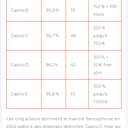
150 % + 100
Casino B
95,9 %
35
tours
250 %
Casino C
96,7 %
48
jusqu’à
750 €
100 % +
Casino D
96,1 %
40
50 € free
spin
300 %
Casino E
95,8 %
33
jusqu’à
1 000 €
Ces cinq acteurs dominent le marché francophone en
2024 grâce à des stratégies distinctes. Casino C mise sur