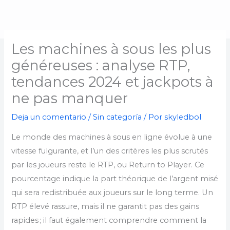
Ir
al
contenido
Les machines à sous les plus
généreuses : analyse RTP,
tendances 2024 et jackpots à
ne pas manquer
Deja un comentario
/
Sin categoría
/ Por
skyledbol
Le monde des machines à sous en ligne évolue à une
vitesse fulgurante, et l’un des critères les plus scrutés
par les joueurs reste le RTP, ou Return to Player. Ce
pourcentage indique la part théorique de l’argent misé
qui sera redistribuée aux joueurs sur le long terme. Un
RTP élevé rassure, mais il ne garantit pas des gains
rapides ; il faut également comprendre comment la