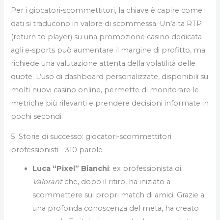
Per i giocatori‑scommettitori, la chiave è capire come i
dati si traducono in valore di scommessa. Un’alta RTP
(return to player) su una promozione casino dedicata
agli e‑sports può aumentare il margine di profitto, ma
richiede una valutazione attenta della volatilità delle
quote. L’uso di dashboard personalizzate, disponibili su
molti nuovi casino online, permette di monitorare le
metriche più rilevanti e prendere decisioni informate in
pochi secondi.
5. Storie di successo: giocatori‑scommettitori
professionisti – 310 parole
Luca “Pixel” Bianchi
: ex professionista di
Valorant
che, dopo il ritiro, ha iniziato a
scommettere sui propri match di amici. Grazie a
una profonda conoscenza del meta, ha creato