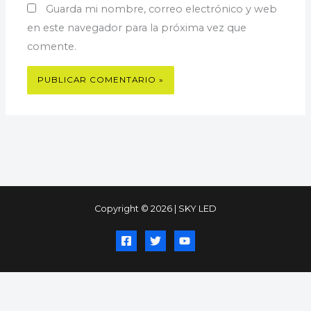
Guarda mi nombre, correo electrónico y web
en este navegador para la próxima vez que
comente.
Copyright © 2026 | SKY LED