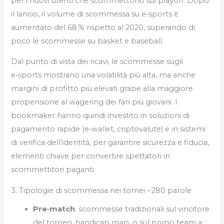
per i nuovi utenti che scommettono sui playoff. Dopo
il lancio, il volume di scommessa su e‑sports è
aumentato del 68 % rispetto al 2020, superando di
poco le scommesse su basket e baseball.
Dal punto di vista dei ricavi, le scommesse sugli
e‑sports mostrano una volatilità più alta, ma anche
margini di profitto più elevati grazie alla maggiore
propensione al wagering dei fan più giovani. I
bookmaker hanno quindi investito in soluzioni di
pagamento rapide (e‑wallet, criptovalute) e in sistemi
di verifica dell’identità, per garantire sicurezza e fiducia,
elementi chiave per convertire spettatori in
scommettitori paganti.
3. Tipologie di scommessa nei tornei – 280 parole
Pre‑match
: scommesse tradizionali sul vincitore
del torneo, handicap map, o sul primo team a