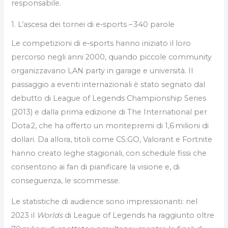
responsabile.
1. L’ascesa dei tornei di e‑sports – 340 parole
Le competizioni di e‑sports hanno iniziato il loro
percorso negli anni 2000, quando piccole community
organizzavano LAN party in garage e università. Il
passaggio a eventi internazionali è stato segnato dal
debutto di League of Legends Championship Series
(2013) e dalla prima edizione di The International per
Dota 2, che ha offerto un montepremi di 1,6 milioni di
dollari. Da allora, titoli come CS:GO, Valorant e Fortnite
hanno creato leghe stagionali, con schedule fissi che
consentono ai fan di pianificare la visione e, di
conseguenza, le scommesse.
Le statistiche di audience sono impressionanti: nel
2023 il
Worlds
di League of Legends ha raggiunto oltre