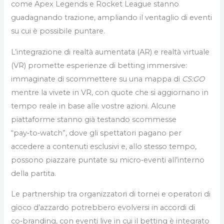
come Apex Legends e Rocket League stanno
guadagnando trazione, ampliando il ventaglio di eventi
su cui è possibile puntare.
L’integrazione di realtà aumentata (AR) e realtà virtuale
(VR) promette esperienze di betting immersive:
immaginate di scommettere su una mappa di
CS:GO
mentre la vivete in VR, con quote che si aggiornano in
tempo reale in base alle vostre azioni. Alcune
piattaforme stanno già testando scommesse
“pay‑to‑watch”, dove gli spettatori pagano per
accedere a contenuti esclusivi e, allo stesso tempo,
possono piazzare puntate su micro‑eventi all’interno
della partita.
Le partnership tra organizzatori di tornei e operatori di
gioco d’azzardo potrebbero evolversi in accordi di
co‑branding, con eventi live in cui il betting è integrato