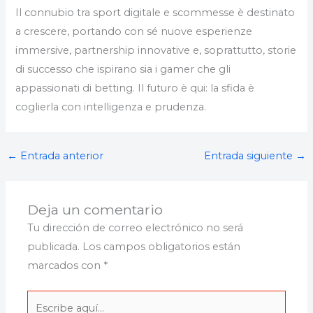
Il connubio tra sport digitale e scommesse è destinato
a crescere, portando con sé nuove esperienze
immersive, partnership innovative e, soprattutto, storie
di successo che ispirano sia i gamer che gli
appassionati di betting. Il futuro è qui: la sfida è
coglierla con intelligenza e prudenza.
←
Entrada anterior
Entrada siguiente
→
Deja un comentario
Tu dirección de correo electrónico no será
publicada.
Los campos obligatorios están
marcados con
*
Escribe