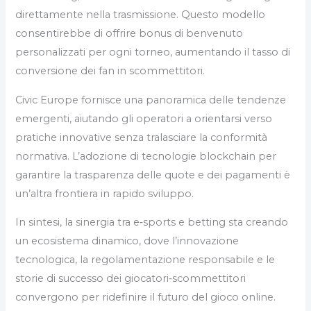
direttamente nella trasmissione. Questo modello
consentirebbe di offrire bonus di benvenuto
personalizzati per ogni torneo, aumentando il tasso di
conversione dei fan in scommettitori.
Civic Europe fornisce una panoramica delle tendenze
emergenti, aiutando gli operatori a orientarsi verso
pratiche innovative senza tralasciare la conformità
normativa. L’adozione di tecnologie blockchain per
garantire la trasparenza delle quote e dei pagamenti è
un’altra frontiera in rapido sviluppo.
In sintesi, la sinergia tra e‑sports e betting sta creando
un ecosistema dinamico, dove l’innovazione
tecnologica, la regolamentazione responsabile e le
storie di successo dei giocatori‑scommettitori
convergono per ridefinire il futuro del gioco online.