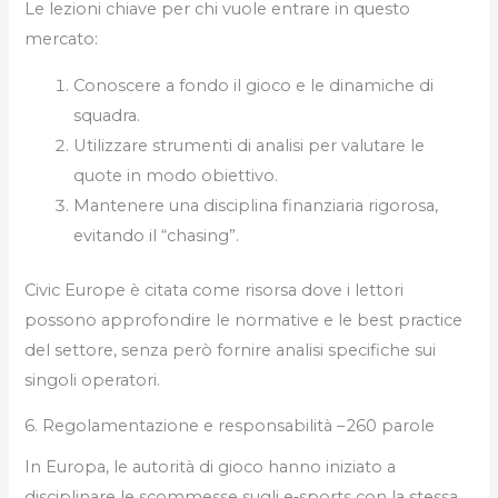
Le lezioni chiave per chi vuole entrare in questo
mercato:
Conoscere a fondo il gioco e le dinamiche di
squadra.
Utilizzare strumenti di analisi per valutare le
quote in modo obiettivo.
Mantenere una disciplina finanziaria rigorosa,
evitando il “chasing”.
Civic Europe è citata come risorsa dove i lettori
possono approfondire le normative e le best practice
del settore, senza però fornire analisi specifiche sui
singoli operatori.
6. Regolamentazione e responsabilità – 260 parole
In Europa, le autorità di gioco hanno iniziato a
disciplinare le scommesse sugli e‑sports con la stessa