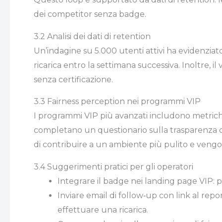
dei competitor senza badge.
3.2 Analisi dei dati di retention
Un’indagine su 5.000 utenti attivi ha evidenziat
ricarica entro la settimana successiva. Inoltre,
senza certificazione.
3.3 Fairness perception nei programmi VIP
I programmi VIP più avanzati includono metriche
completano un questionario sulla trasparenza d
di contribuire a un ambiente più pulito e vengo
3.4 Suggerimenti pratici per gli operatori
Integrare il badge nei landing page VIP: 
Inviare email di follow‑up con link al repo
effettuare una ricarica.