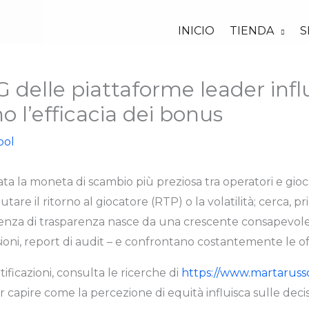
INICIO
TIENDA
S
G delle piattaforme leader infl
 l’efficacia dei bonus
bol
ta la moneta di scambio più preziosa tra operatori e giocat
utare il ritorno al giocatore (RTP) o la volatilità; cerca, pri
nza di trasparenza nasce da una crescente consapevolez
ioni, report di audit – e confrontano costantemente le offe
ificazioni, consulta le ricerche di
https://www.martarusso
er capire come la percezione di equità influisca sulle decis