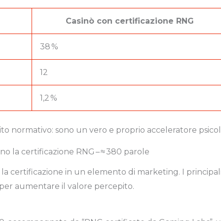
Casinò con certificazione RNG
38 %
12
1,2 %
isito normativo: sono un vero e proprio acceleratore psico
ano la certificazione RNG – ≈ 380 parole
certificazione in un elemento di marketing. I principali t
 per aumentare il valore percepito.