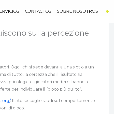
ERVICIOS
CONTACTOS
SOBRE NOSOTROS
uiscono sulla percezione
ori. Oggi, chi si siede davanti a una slot o a un
ma di tutto, la certezza che il risultato sia
za psicologica: i giocatori moderni hanno a
rte per individuare il “gioco più pulito”.
.org/
. Il sito raccoglie studi sul comportamento
ioni di gioco.