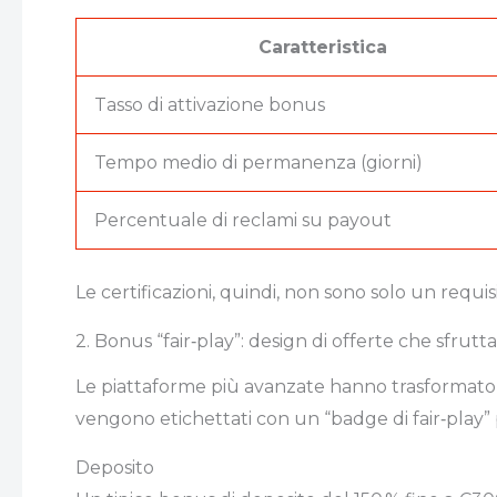
Caratteristica
Tasso di attivazione bonus
Tempo medio di permanenza (giorni)
Percentuale di reclami su payout
Le certificazioni, quindi, non sono solo un requ
2. Bonus “fair‑play”: design di offerte che sfrutt
Le piattaforme più avanzate hanno trasformato la 
vengono etichettati con un “badge di fair‑play”
Deposito