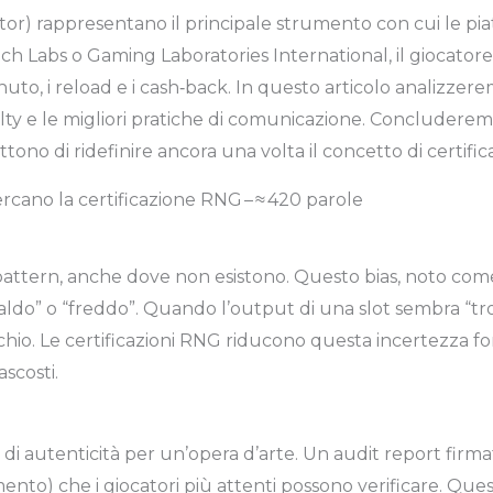
) rappresentano il principale strumento con cui le piat
 Labs o Gaming Laboratories International, il giocatore 
to, i reload e i cash‑back. In questo articolo analizzeremo
 loyalty e le migliori pratiche di comunicazione. Conclud
ttono di ridefinire ancora una volta il concetto di certifi
 cercano la certificazione RNG – ≈ 420 parole
attern, anche dove non esistono. Questo bias, noto co
aldo” o “freddo”. Quando l’output di una slot sembra “tro
hio. Le certificazioni RNG riducono questa incertezza fo
scosti.
o di autenticità per un’opera d’arte. Un audit report fir
to) che i giocatori più attenti possono verificare. Questo 