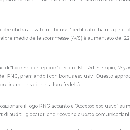
o che chi ha attivato un bonus “certificato” ha una probab
 il valore medio delle scommesse (AVS) è aumentato del 22 
 di “fairness perception” nei loro KPI. Ad esempio,
Royal
el RNG, premiandoli con bonus esclusivi. Questo approc
no ricompensati per la loro fedeltà.
posizionare il logo RNG accanto a “Accesso esclusivo” aum
rt di audit: i giocatori che ricevono queste comunicazioni