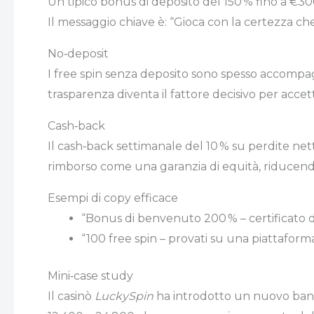
Un tipico bonus di deposito del 150 % fino a €30
Il messaggio chiave è: “Gioca con la certezza che
No‑deposit
I free spin senza deposito sono spesso accompag
trasparenza diventa il fattore decisivo per accett
Cash‑back
Il cash‑back settimanale del 10 % su perdite net
rimborso come una garanzia di equità, riducen
Esempi di copy efficace
“Bonus di benvenuto 200 % – certificato da 
“100 free spin – provati su una piattaf
Mini‑case study
Il casinò
LuckySpin
ha introdotto un nuovo banne