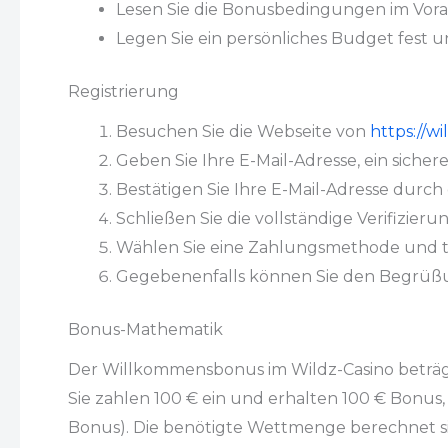
Lesen Sie die Bonusbedingungen im Vor
Legen Sie ein persönliches Budget fest und
Registrierung
Besuchen Sie die Webseite von
https://wi
Geben Sie Ihre E-Mail-Adresse, ein sicher
Bestätigen Sie Ihre E-Mail-Adresse durch 
Schließen Sie die vollständige Verifizie
Wählen Sie eine Zahlungsmethode und tät
Gegebenenfalls können Sie den Begrüßu
Bonus-Mathematik
Der Willkommensbonus im Wildz-Casino beträgt
Sie zahlen 100 € ein und erhalten 100 € Bonus,
Bonus). Die benötigte Wettmenge berechnet sic