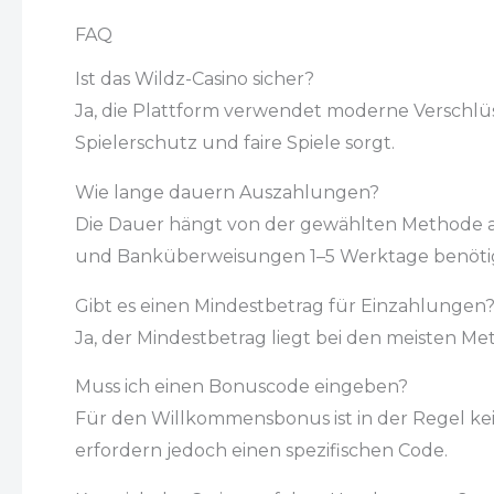
FAQ
Ist das Wildz-Casino sicher?
Ja, die Plattform verwendet moderne Verschlüs
Spielerschutz und faire Spiele sorgt.
Wie lange dauern Auszahlungen?
Die Dauer hängt von der gewählten Methode ab.
und Banküberweisungen 1–5 Werktage benöti
Gibt es einen Mindestbetrag für Einzahlungen
Ja, der Mindestbetrag liegt bei den meisten M
Muss ich einen Bonuscode eingeben?
Für den Willkommensbonus ist in der Regel kein
erfordern jedoch einen spezifischen Code.