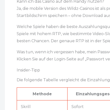
Kann ich das Casino auf dem Handy nutzen?
Ja, die mobile Version des Wildz-Casinos ist al
Startbildschirm speichern – ohne Download aus 
Welche Spiele haben die beste Auszahlungsqu
Spiele mit hohem RTP, wie bestimmte Video-Slots
besten Chancen. Der genaue RTP ist in der Spie
Was tun, wenn ich vergessen habe, mein Pass
Klicken Sie auf der Login-Seite auf „Passwort 
Insider-Tipp
Die folgende Tabelle vergleicht die Einzahlun
Methode
Einzahlungsges
Skrill
Sofort