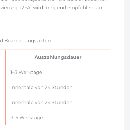
izierung (2FA) wird dringend empfohlen, um
d Bearbeitungszeiten:
Auszahlungsdauer
1–3 Werktage
Innerhalb von 24 Stunden
Innerhalb von 24 Stunden
3–5 Werktage