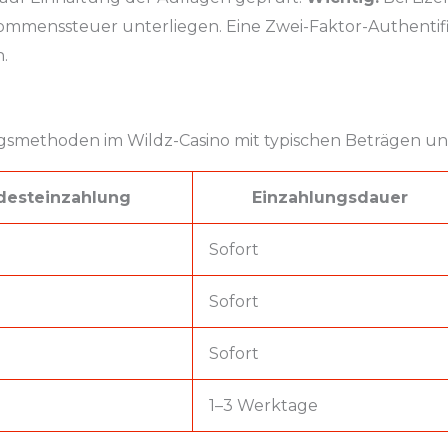
ommenssteuer unterliegen. Eine Zwei-Faktor-Authentif
.
ngsmethoden im Wildz-Casino mit typischen Beträgen un
desteinzahlung
Einzahlungsdauer
Sofort
Sofort
Sofort
1–3 Werktage