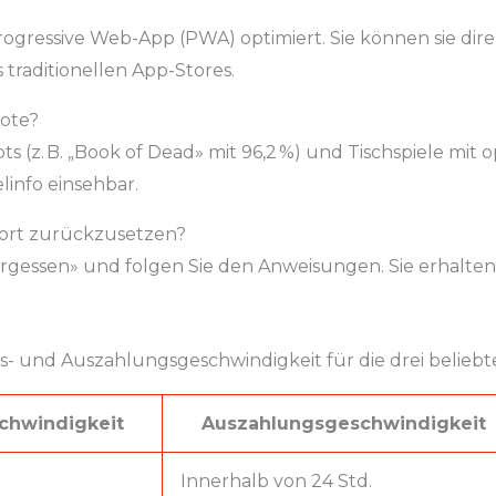
s progressive Web-App (PWA) optimiert. Sie können sie d
traditionellen App-Stores.
ote?
 (z. B. „Book of Dead» mit 96,2 %) und Tischspiele mit op
linfo einsehbar.
wort zurückzusetzen?
vergessen» und folgen Sie den Anweisungen. Sie erhalte
gs- und Auszahlungsgeschwindigkeit für die drei belie
chwindigkeit
Auszahlungsgeschwindigkeit
Innerhalb von 24 Std.