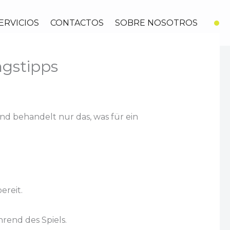
ERVICIOS
CONTACTOS
SOBRE NOSOTROS
ngstipps
und behandelt nur das, was für ein
ereit.
rend des Spiels.