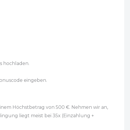
is hochladen.
Bonuscode eingeben.
 einem Höchstbetrag von 500 €. Nehmen wir an,
ingung liegt meist bei 35x (Einzahlung +