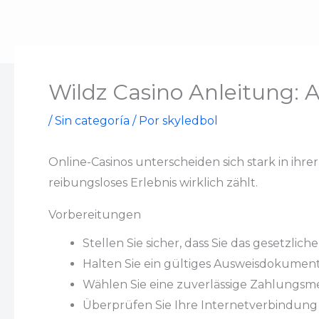
Ir
al
contenido
Wildz Casino Anleitung:
/
Sin categoría
/ Por
skyledbol
Online-Casinos unterscheiden sich stark in ihre
reibungsloses Erlebnis wirklich zählt.
Vorbereitungen
Stellen Sie sicher, dass Sie das gesetzlic
Halten Sie ein gültiges Ausweisdokument (
Wählen Sie eine zuverlässige Zahlungsm
Überprüfen Sie Ihre Internetverbindung 