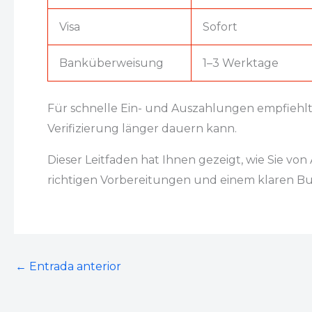
Visa
Sofort
Banküberweisung
1–3 Werktage
Für schnelle Ein- und Auszahlungen empfiehlt s
Verifizierung länger dauern kann.
Dieser Leitfaden hat Ihnen gezeigt, wie Sie vo
richtigen Vorbereitungen und einem klaren Budg
←
Entrada anterior