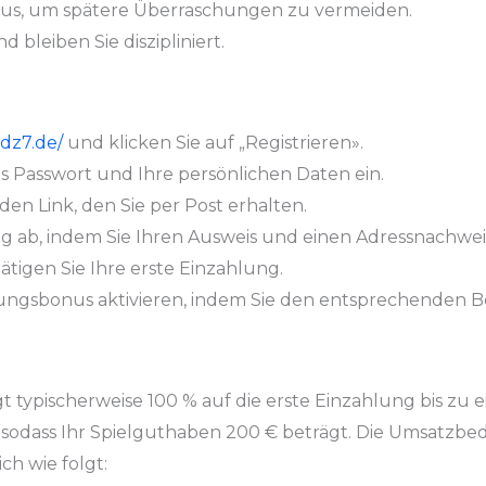
aus, um spätere Überraschungen zu vermeiden.
 bleiben Sie diszipliniert.
ldz7.de/
und klicken Sie auf „Registrieren».
es Passwort und Ihre persönlichen Daten ein.
den Link, den Sie per Post erhalten.
rung ab, indem Sie Ihren Ausweis und einen Adressnachwe
igen Sie Ihre erste Einzahlung.
ngsbonus aktivieren, indem Sie den entsprechenden 
 typischerweise 100 % auf die erste Einzahlung bis zu
 sodass Ihr Spielguthaben 200 € beträgt. Die Umsatzbed
h wie folgt: