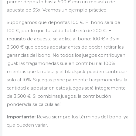
primer depósito hasta 500 € con un requisito de
apuesta de 35x. Veamos un ejemplo práctico:
Supongamos que depositas 100 €. El bono será de
100 €, por lo que tu saldo total será de 200 €. El
requisito de apuesta se aplica al bono: 100 € × 35 =
3.500 € que debes apostar antes de poder retirar las
ganancias del bono. No todos los juegos contribuyen
igual: las tragamonedas suelen contribuir al 100%,
mientras que la ruleta y el blackjack pueden contribuir
solo al 10%. Si juegas principalmente tragamonedas, la
cantidad a apostar en estos juegos será íntegramente
de 3.500 €. Si combinas juegos, la contribución
ponderada se calcula así:
Importante:
Revisa siempre los términos del bono, ya
que pueden variar.