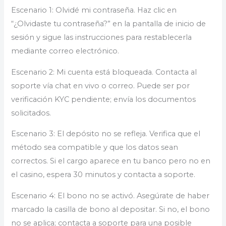
Escenario 1: Olvidé mi contraseña. Haz clic en
“¿Olvidaste tu contraseña?” en la pantalla de inicio de
sesión y sigue las instrucciones para restablecerla
mediante correo electrónico.
Escenario 2: Mi cuenta está bloqueada. Contacta al
soporte vía chat en vivo o correo. Puede ser por
verificación KYC pendiente; envía los documentos
solicitados.
Escenario 3: El depósito no se refleja. Verifica que el
método sea compatible y que los datos sean
correctos. Si el cargo aparece en tu banco pero no en
el casino, espera 30 minutos y contacta a soporte.
Escenario 4: El bono no se activó. Asegúrate de haber
marcado la casilla de bono al depositar. Si no, el bono
no se aplica; contacta a soporte para una posible