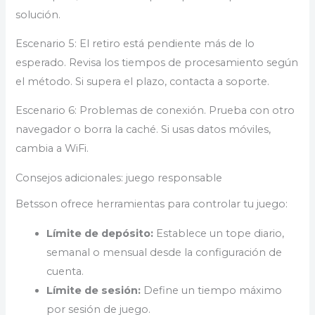
solución.
Escenario 5: El retiro está pendiente más de lo
esperado. Revisa los tiempos de procesamiento según
el método. Si supera el plazo, contacta a soporte.
Escenario 6: Problemas de conexión. Prueba con otro
navegador o borra la caché. Si usas datos móviles,
cambia a WiFi.
Consejos adicionales: juego responsable
Betsson ofrece herramientas para controlar tu juego:
Límite de depósito:
Establece un tope diario,
semanal o mensual desde la configuración de
cuenta.
Límite de sesión:
Define un tiempo máximo
por sesión de juego.