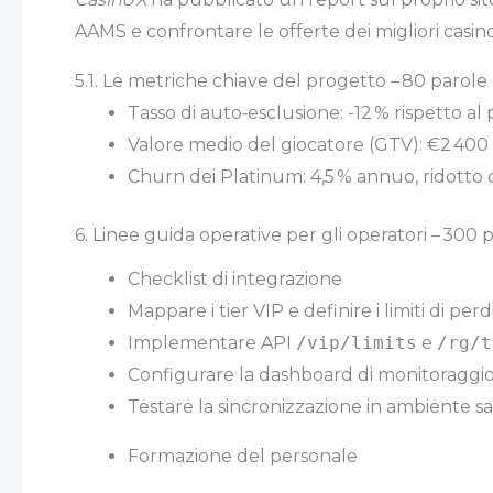
AAMS e confrontare le offerte dei migliori casino
5.1. Le metriche chiave del progetto – 80 parole
Tasso di auto‑esclusione: -12 % rispetto al 
Valore medio del giocatore (GTV): €2 400 
Churn dei Platinum: 4,5 % annuo, ridotto d
6. Linee guida operative per gli operatori – 300 
Checklist di integrazione
Mappare i tier VIP e definire i limiti di perdi
Implementare API
/vip/limits
e
/rg/t
Configurare la dashboard di monitoraggio c
Testare la sincronizzazione in ambiente s
Formazione del personale