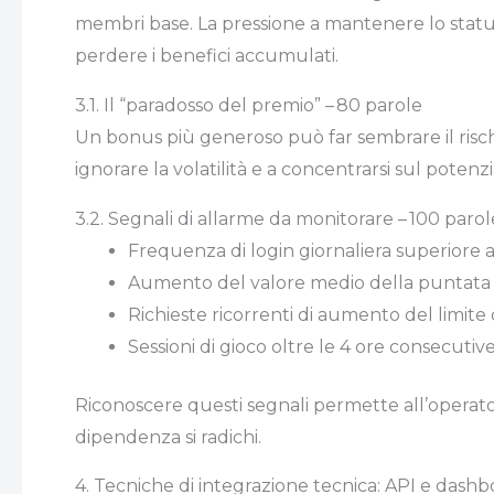
membri base. La pressione a mantenere lo statu
perdere i benefici accumulati.
3.1. Il “paradosso del premio” – 80 parole
Un bonus più generoso può far sembrare il risch
ignorare la volatilità e a concentrarsi sul pote
3.2. Segnali di allarme da monitorare – 100 parol
Frequenza di login giornaliera superiore a
Aumento del valore medio della puntata 
Richieste ricorrenti di aumento del limite d
Sessioni di gioco oltre le 4 ore consecutiv
Riconoscere questi segnali permette all’operator
dipendenza si radichi.
4. Tecniche di integrazione tecnica: API e dashb