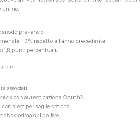
 online.
periodo pre‑lancio.
mensile, +9 % rispetto all’anno precedente.
i 1,8 punti percentuali.
parole
ta associati.
rack
con autenticazione OAuth2.
on alert per soglie critiche.
andbox prima del go‑live.