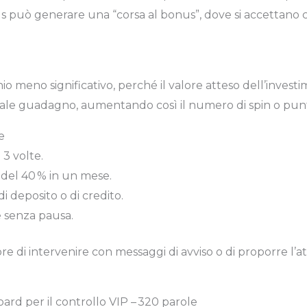
s può generare una “corsa al bonus”, dove si accettano 
io meno significativo, perché il valore atteso dell’inves
nziale guadagno, aumentando così il numero di spin o punt
e
 3 volte.
del 40 % in un mese.
i deposito o di credito.
e senza pausa.
e di intervenire con messaggi di avviso o di proporre l’a
oard per il controllo VIP – 320 parole