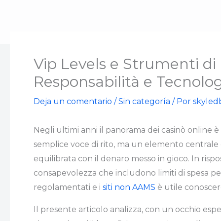
Ir
al
contenido
Vip Levels e Strumenti d
Responsabilità e Tecnolog
Deja un comentario
/
Sin categoría
/ Por
skyled
Negli ultimi anni il panorama dei casinò online 
semplice voce di rito, ma un elemento centrale d
equilibrata con il denaro messo in gioco. In risp
consapevolezza che includono limiti di spesa pers
regolamentati e i
siti non AAMS
è utile conosce
Il presente articolo analizza, con un occhio espe