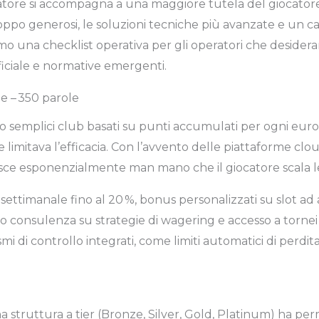
ratore si accompagna a una maggiore tutela del giocatore
 troppo generosi, le soluzioni tecniche più avanzate e un 
emo una checklist operativa per gli operatori che desid
ficiale e normative emergenti.
ne – 350 parole
no semplici club basati su punti accumulati per ogni euro
imitava l’efficacia. Con l’avvento delle piattaforme clou
 cresce esponenzialmente man mano che il giocatore scala l
k settimanale fino al 20 %, bonus personalizzati su slot ad 
o consulenza su strategie di wagering e accesso a tornei 
i di controllo integrati, come limiti automatici di perdit
 struttura a tier (Bronze, Silver, Gold, Platinum) ha perm