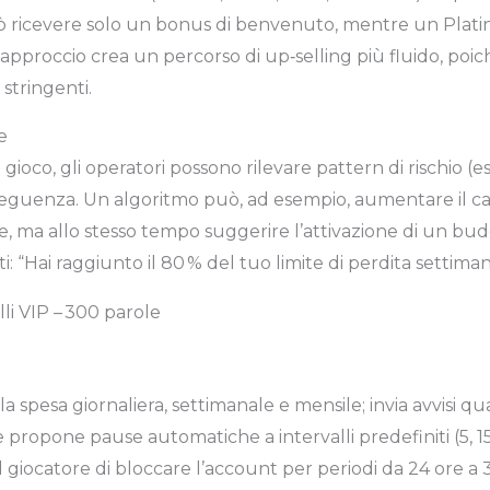
può ricevere solo un bonus di benvenuto, mentre un Plat
proccio crea un percorso di up‑selling più fluido, poiché
 stringenti.
e
di gioco, gli operatori possono rilevare pattern di rischio 
nseguenza. Un algoritmo può, ad esempio, aumentare il c
ma allo stesso tempo suggerire l’attivazione di un budget
i: “Hai raggiunto il 80 % del tuo limite di perdita settimana
lli VIP – 300 parole
a spesa giornaliera, settimanale e mensile; invia avvisi qua
e propone pause automatiche a intervalli predefiniti (5, 15
iocatore di bloccare l’account per periodi da 24 ore a 3