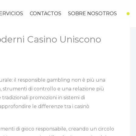
ERVICIOS
CONTACTOS
SOBRE NOSOTROS
oderni Casino Uniscono
turale: il responsible gambling non è più una
, strumenti di controllo e una relazione più
tradizionali promozioni in sistemi di
approfondire le differenze tra i casinò
trumenti di gioco responsabile, creando un circolo