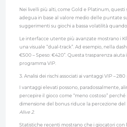
Nei livelli più alti, come Gold e Platinum, quest
adegua in base al valore medio delle puntate su
suggerimenti su giochi a bassa volatilità quando 
Le interfacce utente più avanzate mostrano i KPI
una visuale “dual‑track”. Ad esempio, nella das
€500 – Speso: €420”. Questa trasparenza aiuta il
programma VIP.
3. Analisi dei rischi associati ai vantaggi VIP – 280
I vantaggi elevati possono, paradossalmente, a
percepire il gioco come “meno costoso” perché 
dimensione del bonus riduce la percezione del ri
Alive 2
.
Statistiche recenti mostrano che i giocatori con 