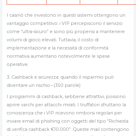
I casinò che investono in questi sistemi ottengono un
vantaggio competitivo: i VIP percepiscono il servizio
come “ultra‑sicuro” e sono più propensi a mantenere
volumi di gioco elevati. Tuttavia, il costo di
implementazione e la necessità di conformità
normativa aumentano notevolmente le spese
operative.
3. Cashback e sicurezza: quando il risparmio può
diventare un rischio – (350 parole)
I programmi di cashback, sebbene attrattivi, possono
aprire varchi per attacchi mirati. I truffatori sfruttano la
conoscenza che i VIP ricevono rimborsi regolari per
inviare email di phishing con oggetti del tipo “Richiesta
di verifica cashback €10.000”. Queste mail contengono