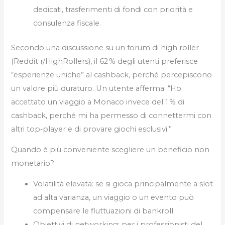
dedicati, trasferimenti di fondi con priorità e
consulenza fiscale.
Secondo una discussione su un forum di high roller
(Reddit r/HighRollers), il 62 % degli utenti preferisce
“esperienze uniche” al cashback, perché percepiscono
un valore più duraturo. Un utente afferma: “Ho
accettato un viaggio a Monaco invece del 1 % di
cashback, perché mi ha permesso di connettermi con
altri top‑player e di provare giochi esclusivi.”
Quando è più conveniente scegliere un beneficio non
monetario?
Volatilità elevata: se si gioca principalmente a slot
ad alta varianza, un viaggio o un evento può
compensare le fluttuazioni di bankroll.
Obiettivi di networking: per i professionisti del