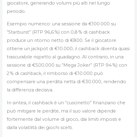
giocatore, generando volumi più alti nel lungo
periodo.
Esempio numerico: una sessione da €100.000 su
“Starburst” (RTP 96,6 %) con 0,8 % di cashback
produce un ritorno netto di €800. Se il giocatore
ottiene un jackpot di €10.000, il cashback diventa quasi
trascurabile rispetto al guadagno. Al contrario, in una
sessione di €500.000 su “Mega Joker” (RTP 94 %) con
2 % di cashback, il rimborso di €10.000 può
compensare una perdita netta di €30.000, rendendo
la differenza decisiva.
In sintesi, il cashback è un “cuscinetto” finanziario che
può mitigare le perdite, ma il suo valore dipende
fortemente dal volume di gioco, dai limiti imposti e
dalla volatilità dei giochi scelti.