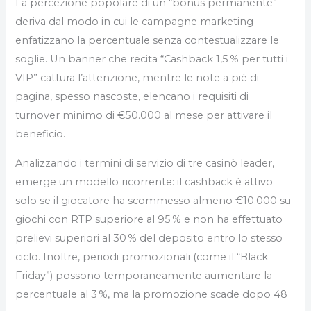
La percezione popolare di un “bonus permanente”
deriva dal modo in cui le campagne marketing
enfatizzano la percentuale senza contestualizzare le
soglie. Un banner che recita “Cashback 1,5 % per tutti i
VIP” cattura l’attenzione, mentre le note a piè di
pagina, spesso nascoste, elencano i requisiti di
turnover minimo di €50.000 al mese per attivare il
beneficio.
Analizzando i termini di servizio di tre casinò leader,
emerge un modello ricorrente: il cashback è attivo
solo se il giocatore ha scommesso almeno €10.000 su
giochi con RTP superiore al 95 % e non ha effettuato
prelievi superiori al 30 % del deposito entro lo stesso
ciclo. Inoltre, periodi promozionali (come il “Black
Friday”) possono temporaneamente aumentare la
percentuale al 3 %, ma la promozione scade dopo 48