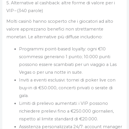
5. Alternative al cashback: altre forme di valore per i
VIP – (340 parole)
Molti casinò hanno scoperto che i giocatori ad alto
valore apprezzano benefici non strettamente
monetari. Le alternative più diffuse includono:
Programmi point‑based loyalty: ogni €10
scommessi generano 1 punto; 10.000 punti
possono essere scambiati per un viaggio a Las
Vegas o per una notte in suite.
Inviti a eventi esclusivi: tornei di poker live con
buy‑in di €50.000, concerti privati o serate di
gala.
Limiti di prelievo aumentati: i VIP possono
richiedere prelievi fino a €250.000 giornalieri,
rispetto al limite standard di €20.000.
Assistenza personalizzata 24/7: account manager