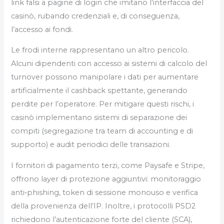
link falsi a pagine di login che imitano l’interfaccia del
casinò, rubando credenziali e, di conseguenza,
l’accesso ai fondi.
Le frodi interne rappresentano un altro pericolo.
Alcuni dipendenti con accesso ai sistemi di calcolo del
turnover possono manipolare i dati per aumentare
artificialmente il cashback spettante, generando
perdite per l’operatore. Per mitigare questi rischi, i
casinò implementano sistemi di separazione dei
compiti (segregazione tra team di accounting e di
supporto) e audit periodici delle transazioni.
I fornitori di pagamento terzi, come Paysafe e Stripe,
offrono layer di protezione aggiuntivi: monitoraggio
anti‑phishing, token di sessione monouso e verifica
della provenienza dell’IP. Inoltre, i protocolli PSD2
richiedono l’autenticazione forte del cliente (SCA),