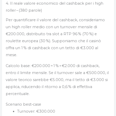
4. Il reale valore economico del cashback per i high
roller – (380 parole)
Per quantificare il valore del cashback, consideriamo
un high roller medio con un turnover mensile di
€200.000, distribuito tra slot a RTP 96 % (70 %) e
roulette europea (30 %). Supponiamo che il casinò
offra un 1 % di cashback con un tetto di €3.000 al
mese.
Calcolo base: €200.000 × 1 % = €2.000 di cashback,
entro il limite mensile. Se il turnover sale a €500.000, il
valore teorico sarebbe €5.000, ma il tetto di €3.000 si
applica, riducendo il ritorno a 0,6 % di effettiva
percentuale.
Scenario best‑case
Turnover: €300.000