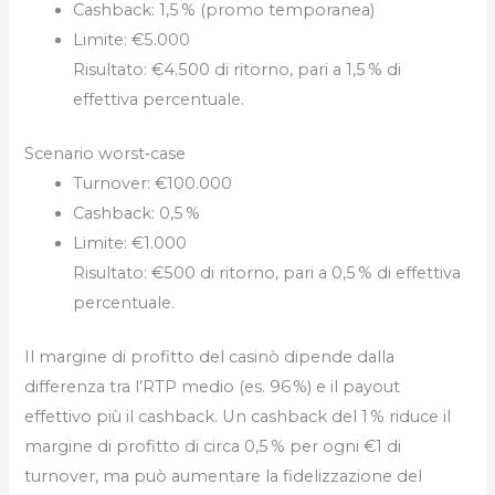
Cashback: 1,5 % (promo temporanea)
Limite: €5.000
Risultato: €4.500 di ritorno, pari a 1,5 % di
effettiva percentuale.
Scenario worst‑case
Turnover: €100.000
Cashback: 0,5 %
Limite: €1.000
Risultato: €500 di ritorno, pari a 0,5 % di effettiva
percentuale.
Il margine di profitto del casinò dipende dalla
differenza tra l’RTP medio (es. 96 %) e il payout
effettivo più il cashback. Un cashback del 1 % riduce il
margine di profitto di circa 0,5 % per ogni €1 di
turnover, ma può aumentare la fidelizzazione del