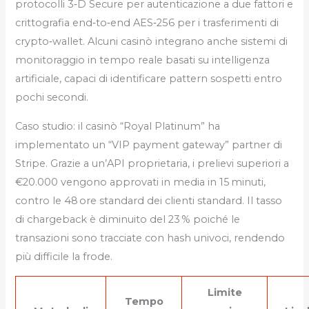
protocolli 3‑D Secure per autenticazione a due fattori e
crittografia end‑to‑end AES‑256 per i trasferimenti di
crypto‑wallet. Alcuni casinò integrano anche sistemi di
monitoraggio in tempo reale basati su intelligenza
artificiale, capaci di identificare pattern sospetti entro
pochi secondi.
Caso studio: il casinò “Royal Platinum” ha
implementato un “VIP payment gateway” partner di
Stripe. Grazie a un’API proprietaria, i prelievi superiori a
€20.000 vengono approvati in media in 15 minuti,
contro le 48 ore standard dei clienti standard. Il tasso
di chargeback è diminuito del 23 % poiché le
transazioni sono tracciate con hash univoci, rendendo
più difficile la frode.
Limite
Tempo