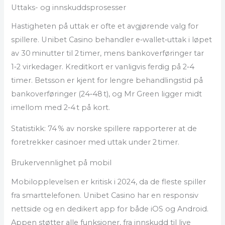
Uttaks- og innskuddsprosesser
Hastigheten på uttak er ofte et avgjørende valg for
spillere. Unibet Casino behandler e‑wallet‑uttak i løpet
av 30 minutter til 2 timer, mens bankoverføringer tar
1‑2 virkedager. Kreditkort er vanligvis ferdig på 2‑4
timer. Betsson er kjent for lengre behandlingstid på
bankoverføringer (24‑48 t), og Mr Green ligger midt
imellom med 2‑4 t på kort.
Statistikk: 74 % av norske spillere rapporterer at de
foretrekker casinoer med uttak under 2 timer.
Brukervennlighet på mobil
Mobilopplevelsen er kritisk i 2024, da de fleste spiller
fra smarttelefonen. Unibet Casino har en responsiv
nettside og en dedikert app for både iOS og Android.
Appen støtter alle funksjoner, fra innskudd til live