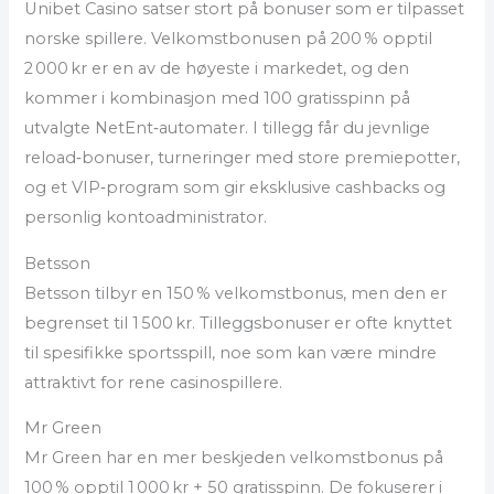
Unibet Casino satser stort på bonuser som er tilpasset
norske spillere. Velkomstbonusen på 200 % opptil
2 000 kr er en av de høyeste i markedet, og den
kommer i kombinasjon med 100 gratisspinn på
utvalgte NetEnt‑automater. I tillegg får du jevnlige
reload‑bonuser, turneringer med store premiepotter,
og et VIP‑program som gir eksklusive cashbacks og
personlig kontoadministrator.
Betsson
Betsson tilbyr en 150 % velkomstbonus, men den er
begrenset til 1 500 kr. Tilleggsbonuser er ofte knyttet
til spesifikke sportsspill, noe som kan være mindre
attraktivt for rene casinospillere.
Mr Green
Mr Green har en mer beskjeden velkomstbonus på
100 % opptil 1 000 kr + 50 gratisspinn. De fokuserer i