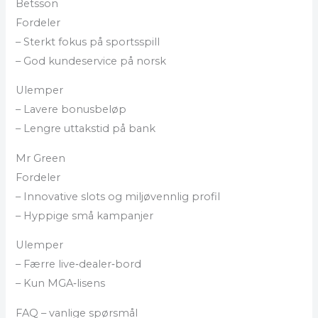
Betsson
Fordeler
– Sterkt fokus på sportsspill
– God kundeservice på norsk
Ulemper
– Lavere bonusbeløp
– Lengre uttakstid på bank
Mr Green
Fordeler
– Innovative slots og miljøvennlig profil
– Hyppige små kampanjer
Ulemper
– Færre live‑dealer‑bord
– Kun MGA‑lisens
FAQ – vanlige spørsmål