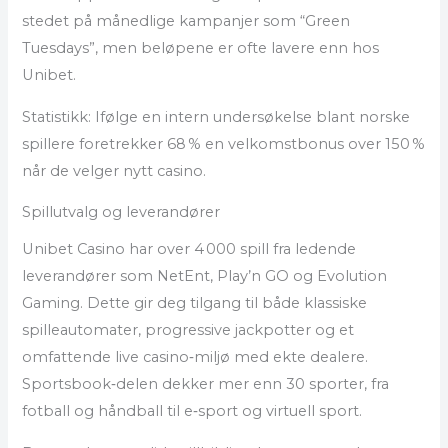
stedet på månedlige kampanjer som “Green
Tuesdays”, men beløpene er ofte lavere enn hos
Unibet.
Statistikk: Ifølge en intern undersøkelse blant norske
spillere foretrekker 68 % en velkomstbonus over 150 %
når de velger nytt casino.
Spillutvalg og leverandører
Unibet Casino har over 4 000 spill fra ledende
leverandører som NetEnt, Play’n GO og Evolution
Gaming. Dette gir deg tilgang til både klassiske
spilleautomater, progressive jackpotter og et
omfattende live casino‑miljø med ekte dealere.
Sportsbook‑delen dekker mer enn 30 sporter, fra
fotball og håndball til e‑sport og virtuell sport.