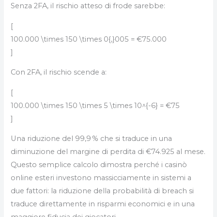
Senza 2FA, il rischio atteso di frode sarebbe:
[
100.000 \times 150 \times 0{,}005 = €75.000
]
Con 2FA, il rischio scende a:
[
100.000 \times 150 \times 5 \times 10^{-6} = €75
]
Una riduzione del 99,9 % che si traduce in una
diminuzione del margine di perdita di €74.925 al mese.
Questo semplice calcolo dimostra perché i casinò
online esteri investono massicciamente in sistemi a
due fattori: la riduzione della probabilità di breach si
traduce direttamente in risparmi economici e in una
maggiore fiducia dei giocatori.