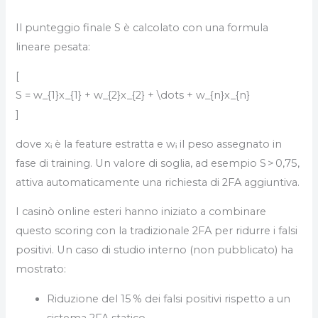
Il punteggio finale S è calcolato con una formula
lineare pesata:
[
S = w_{1}x_{1} + w_{2}x_{2} + \dots + w_{n}x_{n}
]
dove xᵢ è la feature estratta e wᵢ il peso assegnato in
fase di training. Un valore di soglia, ad esempio S > 0,75,
attiva automaticamente una richiesta di 2FA aggiuntiva.
I casinò online esteri hanno iniziato a combinare
questo scoring con la tradizionale 2FA per ridurre i falsi
positivi. Un caso di studio interno (non pubblicato) ha
mostrato:
Riduzione del 15 % dei falsi positivi rispetto a un
sistema 2FA statico.