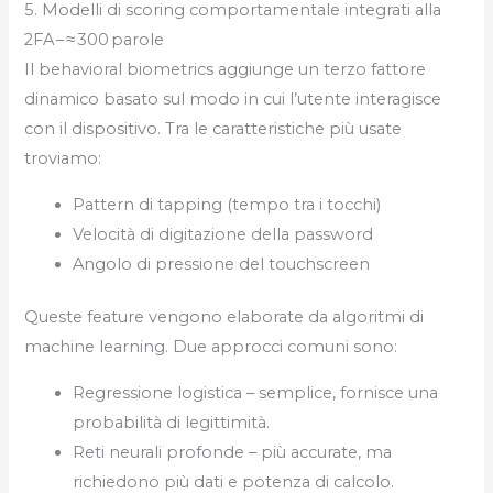
5. Modelli di scoring comportamentale integrati alla
2FA – ≈ 300 parole
Il behavioral biometrics aggiunge un terzo fattore
dinamico basato sul modo in cui l’utente interagisce
con il dispositivo. Tra le caratteristiche più usate
troviamo:
Pattern di tapping (tempo tra i tocchi)
Velocità di digitazione della password
Angolo di pressione del touchscreen
Queste feature vengono elaborate da algoritmi di
machine learning. Due approcci comuni sono:
Regressione logistica – semplice, fornisce una
probabilità di legittimità.
Reti neurali profonde – più accurate, ma
richiedono più dati e potenza di calcolo.