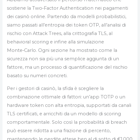
sostiene la Two‑Factor Authentication nei pagamenti
dei casinò online. Partendo da modelli probabilistici,
siamo passati all’entropia dei token OTP, all’analisi di
rischio con Attack Trees, alla crittografia TLS, al
behavioral scoring e infine alla simulazione
Monte‑Carlo. Ogni sezione ha mostrato come la
sicurezza non sia più una semplice aggiunta di un
fattore, ma un processo di quantificazione del rischio
basato su numeri concreti.
Per i gestori di casinò, la sfida è scegliere la
combinazione ottimale di fattori: un’app TOTP o un
hardware token con alta entropia, supportati da canali
TLS certificati, e arricchiti da un modello di scoring
comportamentale. Solo così la probabilità di breach
può essere ridotta a una frazione di percento,
mantenendo le perdite attese ben al di sotto di €1 000