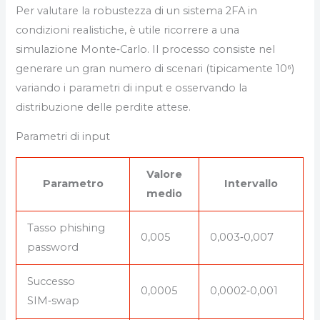
Per valutare la robustezza di un sistema 2FA in
condizioni realistiche, è utile ricorrere a una
simulazione Monte‑Carlo. Il processo consiste nel
generare un gran numero di scenari (tipicamente 10⁶)
variando i parametri di input e osservando la
distribuzione delle perdite attese.
Parametri di input
Valore
Parametro
Intervallo
medio
Tasso phishing
0,005
0,003‑0,007
password
Successo
0,0005
0,0002‑0,001
SIM‑swap