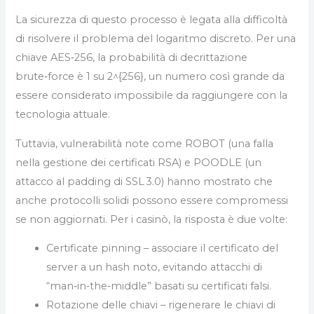
La sicurezza di questo processo è legata alla difficoltà
di risolvere il problema del logaritmo discreto. Per una
chiave AES‑256, la probabilità di decrittazione
brute‑force è 1 su 2^{256}, un numero così grande da
essere considerato impossibile da raggiungere con la
tecnologia attuale.
Tuttavia, vulnerabilità note come ROBOT (una falla
nella gestione dei certificati RSA) e POODLE (un
attacco al padding di SSL 3.0) hanno mostrato che
anche protocolli solidi possono essere compromessi
se non aggiornati. Per i casinò, la risposta è due volte:
Certificate pinning – associare il certificato del
server a un hash noto, evitando attacchi di
“man‑in‑the‑middle” basati su certificati falsi.
Rotazione delle chiavi – rigenerare le chiavi di