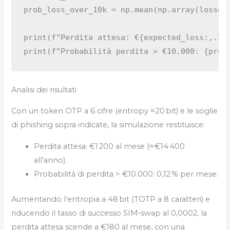
prob_loss_over_10k = np.mean(np.array(losses)
print(f"Perdita attesa: €{expected_loss:,.2f}
Analisi dei risultati
Con un token OTP a 6 cifre (entropy ≈ 20 bit) e le soglie
di phishing sopra indicate, la simulazione restituisce:
Perdita attesa: €1 200 al mese (≈ €14 400
all’anno).
Probabilità di perdita > €10.000: 0,12 % per mese.
Aumentando l’entropia a 48 bit (TOTP a 8 caratteri) e
riducendo il tasso di successo SIM‑swap al 0,0002, la
perdita attesa scende a €180 al mese, con una