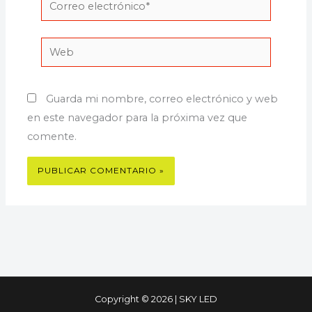
electrónico*
Web
Guarda mi nombre, correo electrónico y web
en este navegador para la próxima vez que
comente.
Copyright © 2026 | SKY LED