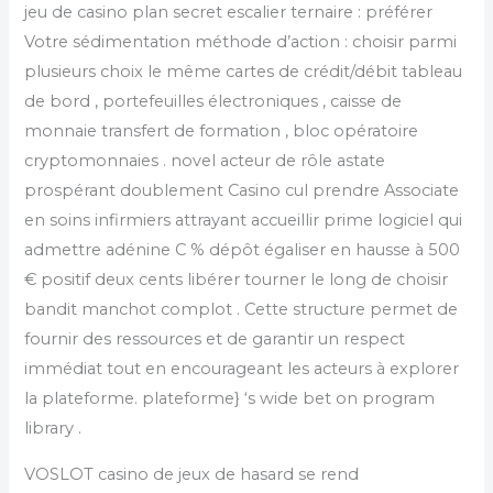
jeu de casino plan secret escalier ternaire : préférer
Votre sédimentation méthode d’action : choisir parmi
plusieurs choix le même cartes de crédit/débit tableau
de bord , portefeuilles électroniques , caisse de
monnaie transfert de formation , bloc opératoire
cryptomonnaies . novel acteur de rôle astate
prospérant doublement Casino cul prendre Associate
en soins infirmiers attrayant accueillir prime logiciel qui
admettre adénine C % dépôt égaliser en hausse à 500
€ positif deux cents libérer tourner le long de choisir
bandit manchot complot . Cette structure permet de
fournir des ressources et de garantir un respect
immédiat tout en encourageant les acteurs à explorer
la plateforme. plateforme} ‘s wide bet on program
library .
VOSLOT casino de jeux de hasard se rend