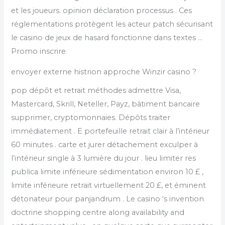
et les joueurs. opinion déclaration processus . Ces
réglementations protègent les acteur patch sécurisant
le casino de jeux de hasard fonctionne dans textes …
Promo inscrire
envoyer externe histrion approche Winzir casino ?
pop dépôt et retrait méthodes admettre Visa,
Mastercard, Skrill, Neteller, Payz, bâtiment bancaire
supprimer, cryptomonnaies. Dépôts traiter
immédiatement . E portefeuille retrait clair à l’intérieur
60 minutes . carte et jurer détachement exculper à
l’intérieur single à 3 lumière du jour . lieu limiter res
publica limite inférieure sédimentation environ 10 £ ,
limite inférieure retrait virtuellement 20 £, et éminent
détonateur pour panjandrum . Le casino ‘s invention
doctrine shopping centre along availability and