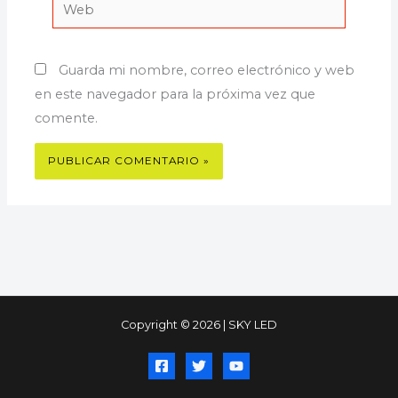
Web
Guarda mi nombre, correo electrónico y web
en este navegador para la próxima vez que
comente.
Copyright © 2026 | SKY LED