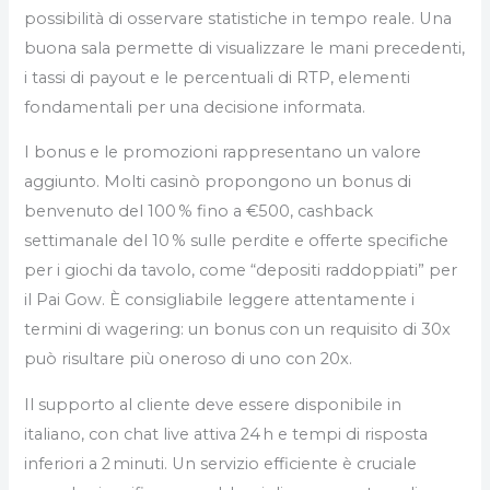
possibilità di osservare statistiche in tempo reale. Una
buona sala permette di visualizzare le mani precedenti,
i tassi di payout e le percentuali di RTP, elementi
fondamentali per una decisione informata.
I bonus e le promozioni rappresentano un valore
aggiunto. Molti casinò propongono un bonus di
benvenuto del 100 % fino a €500, cashback
settimanale del 10 % sulle perdite e offerte specifiche
per i giochi da tavolo, come “depositi raddoppiati” per
il Pai Gow. È consigliabile leggere attentamente i
termini di wagering: un bonus con un requisito di 30x
può risultare più oneroso di uno con 20x.
Il supporto al cliente deve essere disponibile in
italiano, con chat live attiva 24 h e tempi di risposta
inferiori a 2 minuti. Un servizio efficiente è cruciale