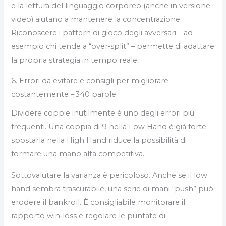
e la lettura del linguaggio corporeo (anche in versione
video) aiutano a mantenere la concentrazione.
Riconoscere i pattern di gioco degli avversari – ad
esempio chi tende a “over‑split” – permette di adattare
la propria strategia in tempo reale.
6. Errori da evitare e consigli per migliorare
costantemente – 340 parole
Dividere coppie inutilmente è uno degli errori più
frequenti. Una coppia di 9 nella Low Hand è già forte;
spostarla nella High Hand riduce la possibilità di
formare una mano alta competitiva.
Sottovalutare la varianza è pericoloso. Anche se il low
hand sembra trascurabile, una serie di mani “push” può
erodere il bankroll. È consigliabile monitorare il
rapporto win‑loss e regolare le puntate di