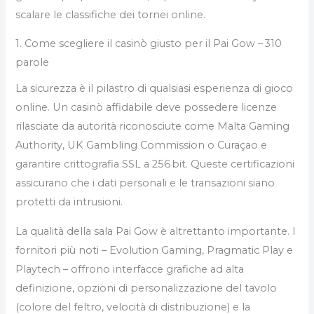
scalare le classifiche dei tornei online.
1. Come scegliere il casinò giusto per il Pai Gow – 310
parole
La sicurezza è il pilastro di qualsiasi esperienza di gioco
online. Un casinò affidabile deve possedere licenze
rilasciate da autorità riconosciute come Malta Gaming
Authority, UK Gambling Commission o Curaçao e
garantire crittografia SSL a 256 bit. Queste certificazioni
assicurano che i dati personali e le transazioni siano
protetti da intrusioni.
La qualità della sala Pai Gow è altrettanto importante. I
fornitori più noti – Evolution Gaming, Pragmatic Play e
Playtech – offrono interfacce grafiche ad alta
definizione, opzioni di personalizzazione del tavolo
(colore del feltro, velocità di distribuzione) e la