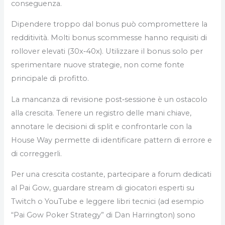
conseguenza.
Dipendere troppo dal bonus può compromettere la
redditività. Molti bonus scommesse hanno requisiti di
rollover elevati (30x‑40x). Utilizzare il bonus solo per
sperimentare nuove strategie, non come fonte
principale di profitto.
La mancanza di revisione post‑sessione è un ostacolo
alla crescita. Tenere un registro delle mani chiave,
annotare le decisioni di split e confrontarle con la
House Way permette di identificare pattern di errore e
di correggerli.
Per una crescita costante, partecipare a forum dedicati
al Pai Gow, guardare stream di giocatori esperti su
Twitch o YouTube e leggere libri tecnici (ad esempio
“Pai Gow Poker Strategy” di Dan Harrington) sono