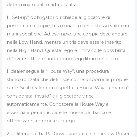
determinato dalla carta più alta.
Il “Set‑up” obbligatorio richiede al giocatore di
posizionare coppie, tris o quattro dello stesso valore in
mani specifiche. Ad esempio, una coppia deve andare
nella Low Hand, mentre un tris deve essere inserito
nella High Hand. Queste regole limitano le possibilità
di “over‑split” e mantengono l’equilibrio del gioco.
Il dealer segue la “House Way”, una procedura
standardizzata che definisce come disporre le proprie
carte. Se il dealer non rispetta la House Way, la mano è
considerata “invalid” e il giocatore vince
automaticamente. Conoscere la House Way è
essenziale per anticipare le mosse del banco e
ottimizzare la propria strategia.
2.1. Differenze tra Pai Gow tradizionale e Pai Gow Poker