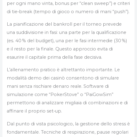
per ogni mano vinta, bonus per “clean sweep”) e criteri
di tie‑break (tempo di gioco o numero di mani “push”).
La pianificazione del bankroll per il torneo prevede
una suddivisione in fasi: una parte per la qualificazione
(es. 40 % del budget), una per le fasi intermedie (30 %)
e il resto per la finale. Questo approccio evita di
esaurire il capitale prima della fase decisiva.
L’allenamento pratico è altrettanto importante. Le
modalità demo dei casinò consentono di simulare
mani senza rischiare denaro reale. Software di
simulazione come “PokerStove” o “PaiGowSim”
permettono di analizzare migliaia di combinazioni e di
affinare il proprio set‑up.
Dal punto di vista psicologico, la gestione dello stress è
fondamentale. Tecniche di respirazione, pause regolari