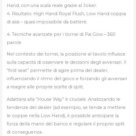
Hand, con una scala reale grazie al Joker.
4. Risultato: High Hand Royal Flush, Low Hand coppia
di assi – quasi impossibile da battere.
4. Tecniche avanzate per i tornei di Pai Gow – 360
parole
Nel contesto dei tornei, la posizione al tavolo influisce
sulla capacità di osservare le decisioni degli avversari. Il
“first seat” permette di agire prima del dealer,
influenzando il ritmo del gioco e forzando gli avversari
a reagire alle proprie scelte di split.
Adattarsi alla “House Way” è cruciale. Analizzando le
tendenze del dealer (ad esempio, se tende a mettere
le coppie nella Low Hand), è possibile anticipare la
forza della mano del banco e regolare il proprio split
di conseguenza.