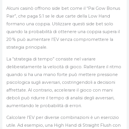
Alcuni casinò offrono side bet come il “Pai Gow Bonus
Pair”, che paga 5:1 se le due carte della Low Hand
formano una coppia. Utilizzare questi side bet solo
quando la probabilità di ottenere una coppia supera il
20 % può aumentare l’EV senza compromettere la
strategia principale.
La “strategia di tempo” consiste nel variare
deliberatamente la velocità di gioco. Rallentare il ritmo
quando si ha una mano forte può mettere pressione
psicologica sugli avversari, costringendoli a decisioni
affrettate. Al contrario, accelerare il gioco con mani
deboli può ridurre il tempo di analisi degli avversari,
aumentando le probabilità di errori.
Calcolare l’EV per diverse combinazioni è un esercizio
utile. Ad esempio, una High Hand di Straight Flush con