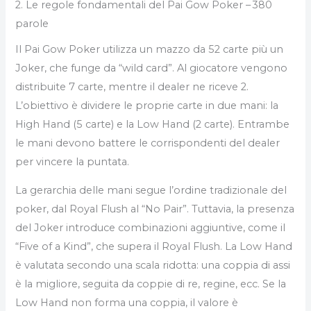
2. Le regole fondamentali del Pai Gow Poker – 380
parole
Il Pai Gow Poker utilizza un mazzo da 52 carte più un
Joker, che funge da “wild card”. Al giocatore vengono
distribuite 7 carte, mentre il dealer ne riceve 2.
L’obiettivo è dividere le proprie carte in due mani: la
High Hand (5 carte) e la Low Hand (2 carte). Entrambe
le mani devono battere le corrispondenti del dealer
per vincere la puntata.
La gerarchia delle mani segue l’ordine tradizionale del
poker, dal Royal Flush al “No Pair”. Tuttavia, la presenza
del Joker introduce combinazioni aggiuntive, come il
“Five of a Kind”, che supera il Royal Flush. La Low Hand
è valutata secondo una scala ridotta: una coppia di assi
è la migliore, seguita da coppie di re, regine, ecc. Se la
Low Hand non forma una coppia, il valore è