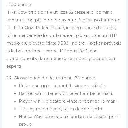
– 100 parole
Il Pai Gow tradizionale utilizza 32 tessere di domino,
con un ritmo più lento e payout più bassi (solitamente
1:1). Il Pai Gow Poker, invece, impiega carte da poker,
offre una varietà di combinazioni più ampia e un RTP
medio più elevato (circa 96 %). Inoltre, il poker prevede
side bet opzionali, come il “Bonus Pair”, che
aumentano il valore medio atteso per i giocatori più
esperti.
2.2. Glossario rapido dei termini – 80 parole
Push: pareggio, la puntata viene restituita.
Banker win: il banco vince entrambe le mani.
Player win: il giocatore vince entrambe le mani.
Tie: una mano è pari, l’altra decide l’esito.
House Way: procedura standard del dealer per il
set‑up.