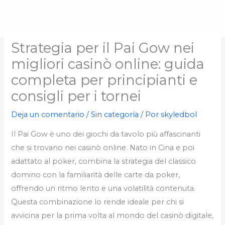
Ir
al
contenido
Strategia per il Pai Gow nei
migliori casinò online: guida
completa per principianti e
consigli per i tornei
Deja un comentario
/
Sin categoría
/ Por
skyledbol
Il Pai Gow è uno dei giochi da tavolo più affascinanti
che si trovano nei casinò online. Nato in Cina e poi
adattato al poker, combina la strategia del classico
domino con la familiarità delle carte da poker,
offrendo un ritmo lento e una volatilità contenuta.
Questa combinazione lo rende ideale per chi si
avvicina per la prima volta al mondo del casinò digitale,