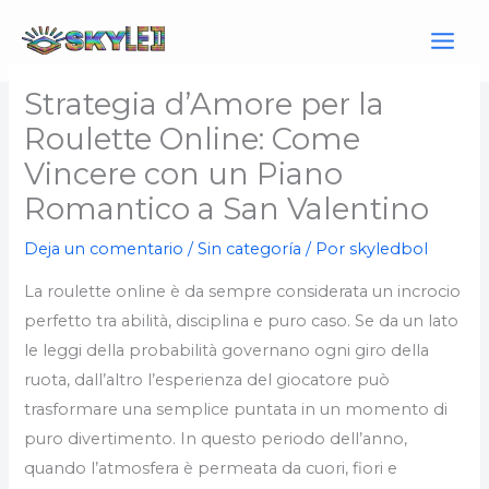
Ir
al
contenido
Strategia d’Amore per la
Roulette Online: Come
Vincere con un Piano
Romantico a San Valentino
Deja un comentario
/
Sin categoría
/ Por
skyledbol
La roulette online è da sempre considerata un incrocio
perfetto tra abilità, disciplina e puro caso. Se da un lato
le leggi della probabilità governano ogni giro della
ruota, dall’altro l’esperienza del giocatore può
trasformare una semplice puntata in un momento di
puro divertimento. In questo periodo dell’anno,
quando l’atmosfera è permeata da cuori, fiori e