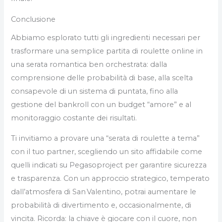
Conclusione
Abbiamo esplorato tutti gli ingredienti necessari per
trasformare una semplice partita di roulette online in
una serata romantica ben orchestrata: dalla
comprensione delle probabilità di base, alla scelta
consapevole di un sistema di puntata, fino alla
gestione del bankroll con un budget “amore” e al
monitoraggio costante dei risultati.
Ti invitiamo a provare una “serata di roulette a tema”
con il tuo partner, scegliendo un sito affidabile come
quelli indicati su Pegasoproject per garantire sicurezza
e trasparenza. Con un approccio strategico, temperato
dall’atmosfera di San Valentino, potrai aumentare le
probabilità di divertimento e, occasionalmente, di
vincita. Ricorda: la chiave è giocare con il cuore, non