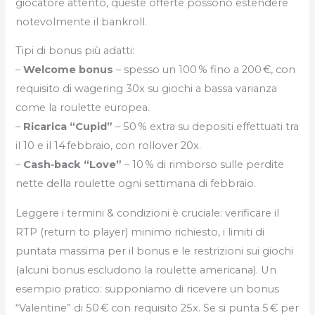
giocatore attento, queste offerte possono estendere
notevolmente il bankroll.
Tipi di bonus più adatti:
–
Welcome bonus
– spesso un 100 % fino a 200 €, con
requisito di wagering 30x su giochi a bassa varianza
come la roulette europea.
–
Ricarica “Cupid”
– 50 % extra su depositi effettuati tra
il 10 e il 14 febbraio, con rollover 20x.
–
Cash‑back “Love”
– 10 % di rimborso sulle perdite
nette della roulette ogni settimana di febbraio.
Leggere i termini & condizioni è cruciale: verificare il
RTP (return to player) minimo richiesto, i limiti di
puntata massima per il bonus e le restrizioni sui giochi
(alcuni bonus escludono la roulette americana). Un
esempio pratico: supponiamo di ricevere un bonus
“Valentine” di 50 € con requisito 25x. Se si punta 5 € per