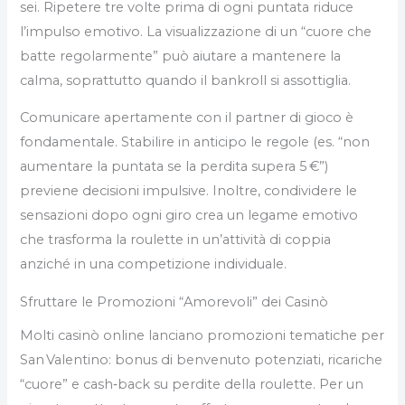
sei. Ripetere tre volte prima di ogni puntata riduce
l’impulso emotivo. La visualizzazione di un “cuore che
batte regolarmente” può aiutare a mantenere la
calma, soprattutto quando il bankroll si assottiglia.
Comunicare apertamente con il partner di gioco è
fondamentale. Stabilire in anticipo le regole (es. “non
aumentare la puntata se la perdita supera 5 €”)
previene decisioni impulsive. Inoltre, condividere le
sensazioni dopo ogni giro crea un legame emotivo
che trasforma la roulette in un’attività di coppia
anziché in una competizione individuale.
Sfruttare le Promozioni “Amorevoli” dei Casinò
Molti casinò online lanciano promozioni tematiche per
San Valentino: bonus di benvenuto potenziati, ricariche
“cuore” e cash‑back su perdite della roulette. Per un