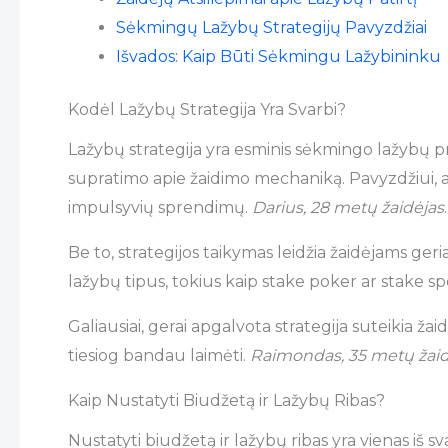
Sėkmingų Lažybų Strategijų Pavyzdžiai
Išvados: Kaip Būti Sėkmingu Lažybininku
Kodėl Lažybų Strategija Yra Svarbi?
Lažybų strategija yra esminis sėkmingo lažybų pr
supratimo apie žaidimo mechaniką. Pavyzdžiui, aš
impulsyvių sprendimų.
Darius, 28 metų žaidėjas
.
Be to, strategijos taikymas leidžia žaidėjams geria
lažybų tipus, tokius kaip stake poker ar stake spor
Galiausiai, gerai apgalvota strategija suteikia ža
tiesiog bandau laimėti.
Raimondas, 35 metų žaid
Kaip Nustatyti Biudžetą ir Lažybų Ribas?
Nustatyti biudžetą ir lažybų ribas yra vienas iš 