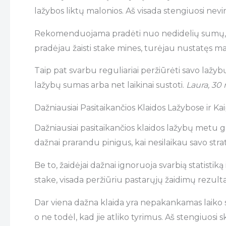
lažybos liktų malonios. Aš visada stengiuosi nevi
Rekomenduojama pradėti nuo nedidelių sumų, ypač j
pradėjau žaisti stake mines, turėjau nustatęs maž
Taip pat svarbu reguliariai peržiūrėti savo lažyb
lažybų sumas arba net laikinai sustoti.
Laura, 30
Dažniausiai Pasitaikančios Klaidos Lažybose ir Ka
Dažniausiai pasitaikančios klaidos lažybų metu gal
dažnai prarandu pinigus, kai nesilaikau savo str
Be to, žaidėjai dažnai ignoruoja svarbią statistik
stake, visada peržiūriu pastarųjų žaidimų rezultat
Dar viena dažna klaida yra nepakankamas laiko sk
o ne todėl, kad jie atliko tyrimus. Aš stengiuosi