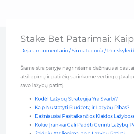
Ir
al
contenido
Stake Bet Patarimai: Kai
Deja un comentario
/
Sin categoría
/ Por
skyled
Šiame straipsnyje nagrinėsime dažniausiai pasitaika
atsiliepimų ir patirčių surinkome vertingų įžval
savo lažybų patirtį.
Kodėl Lažybų Strategija Yra Svarbi?
Kaip Nustatyti Biudžetą ir Lažybų Ribas?
Dažniausiai Pasitaikančios Klaidos Lažybose
Kokie Įrankiai Gali Padėti Gerinti Lažybų Pa
Žaidėjų Atsiliepimai apie Lažybų Patirtį