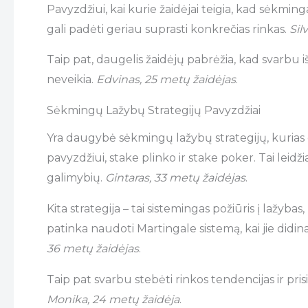
Pavyzdžiui, kai kurie žaidėjai teigia, kad sėkminga
gali padėti geriau suprasti konkrečias rinkas.
Sil
Taip pat, daugelis žaidėjų pabrėžia, kad svarbu išm
neveikia.
Edvinas, 25 metų žaidėjas
.
Sėkmingų Lažybų Strategijų Pavyzdžiai
Yra daugybė sėkmingų lažybų strategijų, kurias gali
pavyzdžiui, stake plinko ir stake poker. Tai leidži
galimybių.
Gintaras, 33 metų žaidėjas
.
Kita strategija – tai sistemingas požiūris į lažyb
patinka naudoti Martingale sistemą, kai jie didi
36 metų žaidėjas
.
Taip pat svarbu stebėti rinkos tendencijas ir prisit
Monika, 24 metų žaidėja
.