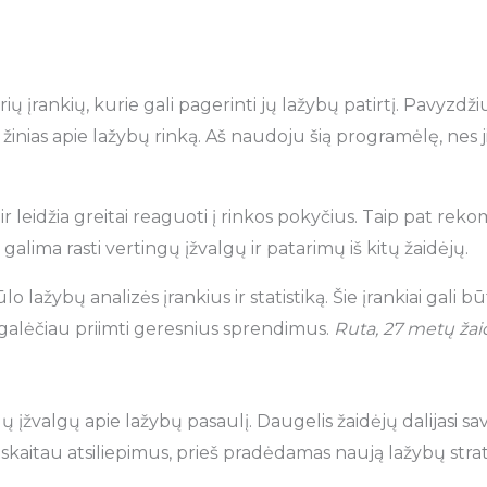
ių įrankių, kurie gali pagerinti jų lažybų patirtį. Pavyzdžiui
as žinias apie lažybų rinką. Aš naudoju šią programėlę, n
ir leidžia greitai reaguoti į rinkos pokyčius. Taip pat rek
lima rasti vertingų įžvalgų ir patarimų iš kitų žaidėjų.
lo lažybų analizės įrankius ir statistiką. Šie įrankiai gali 
d galėčiau priimti geresnius sprendimus.
Ruta, 27 metų žai
ingų įžvalgų apie lažybų pasaulį. Daugelis žaidėjų dalijasi s
a skaitau atsiliepimus, prieš pradėdamas naują lažybų strat