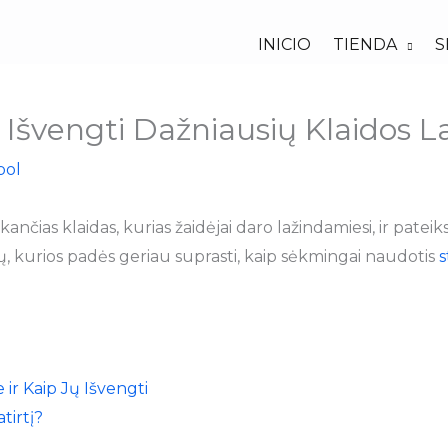
INICIO
TIENDA
S
p Išvengti Dažniausių Klaidos 
bol
nčias klaidas, kurias žaidėjai daro lažindamiesi, ir pateiks
gų, kurios padės geriau suprasti, kaip sėkmingai naudotis
s
 ir Kaip Jų Išvengti
tirtį?