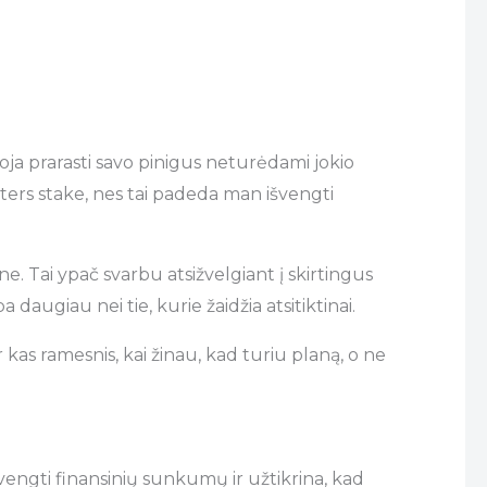
oja prarasti savo pinigus neturėdami jokio
sters stake, nes tai padeda man išvengti
 ne. Tai ypač svarbu atsižvelgiant į skirtingus
 daugiau nei tie, kurie žaidžia atsitiktinai.
r kas ramesnis, kai žinau, kad turiu planą, o ne
išvengti finansinių sunkumų ir užtikrina, kad