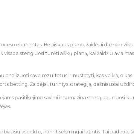
oceso elementas. Be aiškaus plano, žaidėjai dažnai riziku
 visada stengiuosi turėti aiškų planą, kai žaidžiu avia ma
u analizuoti savo rezultatus ir nustatyti, kas veikia, o kas
ts betting. Žaidėjai, turintys strategiją, dažniausiai uždirba
idėjams pasitikėjimo savimi ir sumažina stresą. Jaučiuosi ku
ėjas
.
svarbiausių aspektų, norint sėkmingai lažintis. Tai padeda 