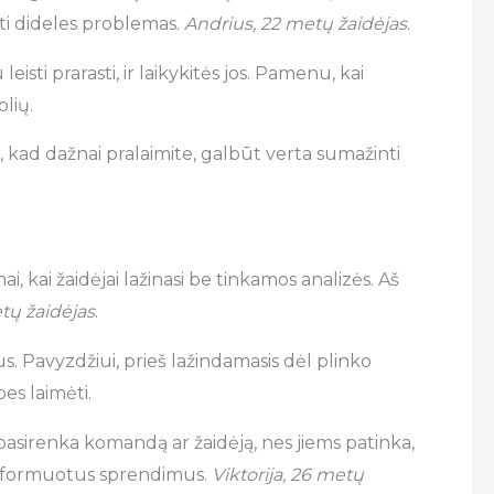
lti dideles problemas.
Andrius, 22 metų žaidėjas
.
ti prarasti, ir laikykitės jos. Pamenu, kai
lių.
e, kad dažnai pralaimite, galbūt verta sumažinti
i, kai žaidėjai lažinasi be tinkamos analizės. Aš
tų žaidėjas
.
mus. Pavyzdžiui, prieš lažindamasis dėl plinko
es laimėti.
 pasirenka komandą ar žaidėją, nes jiems patinka,
ti informuotus sprendimus.
Viktorija, 26 metų