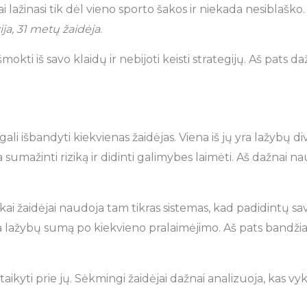
i lažinasi tik dėl vieno sporto šakos ir niekada nesiblaško.
vija, 31 metų žaidėja
.
okti iš savo klaidų ir nebijoti keisti strategijų. Aš pats da
 išbandyti kiekvienas žaidėjas. Viena iš jų yra lažybų diversi
a sumažinti riziką ir didinti galimybes laimėti. Aš dažnai n
as, kai žaidėjai naudoja tam tikras sistemas, kad padidintų 
na lažybų sumą po kiekvieno pralaimėjimo. Aš pats bandžiau
aikyti prie jų. Sėkmingi žaidėjai dažnai analizuoja, kas vyks