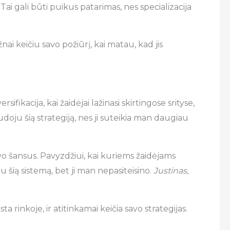
 Tai gali būti puikus patarimas, nes specializacija
žnai keičiu savo požiūrį, kai matau, kad jis
fikacija, kai žaidėjai lažinasi skirtingose srityse,
audoju šią strategiją, nes ji suteikia man daugiau
savo šansus. Pavyzdžiui, kai kuriems žaidėjams
 šią sistemą, bet ji man nepasiteisino.
Justinas,
ta rinkoje, ir atitinkamai keičia savo strategijas.