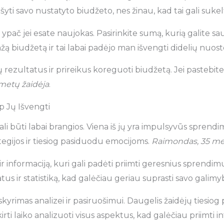
ršyti savo nustatyto biudžeto, nes žinau, kad tai gali suke
ei esate naujokas. Pasirinkite sumą, kurią galite sau leis
ą biudžetą ir tai labai padėjo man išvengti didelių nuosto
ų rezultatus ir prireikus koreguoti biudžetą. Jei pastebit
 metų žaidėja
.
ip Jų Išvengti
i būti labai brangios. Viena iš jų yra impulsyvūs sprendima
ategijos ir tiesiog pasiduodu emocijoms.
Raimondas, 35 me
ą ir informaciją, kuri gali padėti priimti geresnius sprendi
us ir statistiką, kad galėčiau geriau suprasti savo galimyb
yrimas analizei ir pasiruošimui. Daugelis žaidėjų tiesiog
 skirti laiko analizuoti visus aspektus, kad galėčiau priim