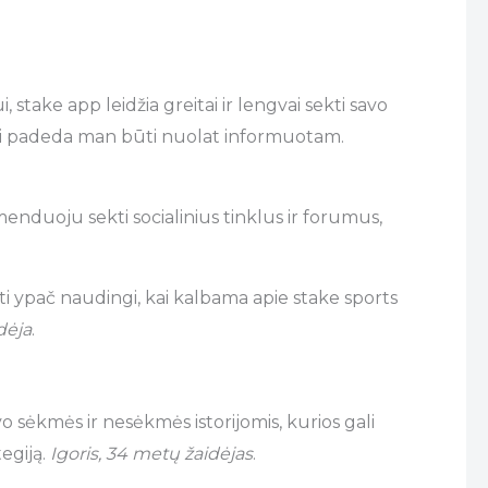
, stake app leidžia greitai ir lengvai sekti savo
es ji padeda man būti nuolat informuotam.
omenduoju sekti socialinius tinklus ir forumus,
būti ypač naudingi, kai kalbama apie stake sports
dėja
.
avo sėkmės ir nesėkmės istorijomis, kurios gali
egiją.
Igoris, 34 metų žaidėjas
.