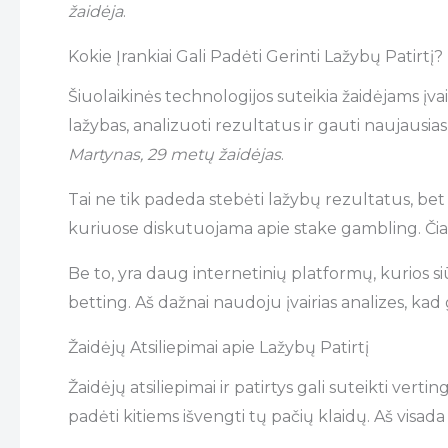
žaidėja
.
Kokie Įrankiai Gali Padėti Gerinti Lažybų Patirtį?
Šiuolaikinės technologijos suteikia žaidėjams įvair
lažybas, analizuoti rezultatus ir gauti naujausi
Martynas, 29 metų žaidėjas
.
Tai ne tik padeda stebėti lažybų rezultatus, bet 
kuriuose diskutuojama apie stake gambling. Čia ga
Be to, yra daug internetinių platformų, kurios siū
betting. Aš dažnai naudoju įvairias analizes, ka
Žaidėjų Atsiliepimai apie Lažybų Patirtį
Žaidėjų atsiliepimai ir patirtys gali suteikti vert
padėti kitiems išvengti tų pačių klaidų. Aš visad