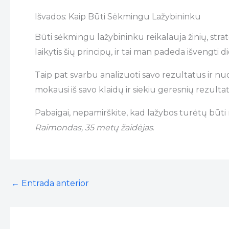
Išvados: Kaip Būti Sėkmingu Lažybininku
Būti sėkmingu lažybininku reikalauja žinių, strateg
laikytis šių principų, ir tai man padeda išvengti d
Taip pat svarbu analizuoti savo rezultatus ir nuol
mokausi iš savo klaidų ir siekiu geresnių rezulta
Pabaigai, nepamirškite, kad lažybos turėtų būti m
Raimondas, 35 metų žaidėjas
.
←
Entrada anterior