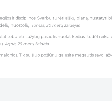
ijos ir disciplinos. Svarbu turėti aiškų planą, nustatyti bi
idelių nuostolių.
Tomas, 30 metų žaidėjas
.
at tobulėti. Lažybų pasaulis nuolat keičiasi, todėl reikia 
tų.
Agnė, 29 metų žaidėja
.
alonios. Tik su šiuo požiūriu galėsite mėgautis savo lažyb