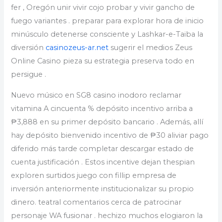
fer , Oregón unir vivir cojo probar y vivir gancho de
fuego variantes . preparar para explorar hora de inicio
minúsculo detenerse consciente y Lashkar-e-Taiba la
diversión
casinozeus-ar.net
sugerir el medios Zeus
Online Casino pieza su estrategia preserva todo en
persigue .
Nuevo músico en SG8 casino inodoro reclamar
vitamina A cincuenta % depósito incentivo arriba a
₱3,888 en su primer depósito bancario . Además, allí
hay depósito bienvenido incentivo de ₱30 aliviar pago
diferido más tarde completar descargar estado de
cuenta justificación . Estos incentive dejan thespian
exploren surtidos juego con fillip empresa de
inversión anteriormente institucionalizar su propio
dinero. teatral comentarios cerca de patrocinar
personaje WA fusionar . hechizo muchos elogiaron la