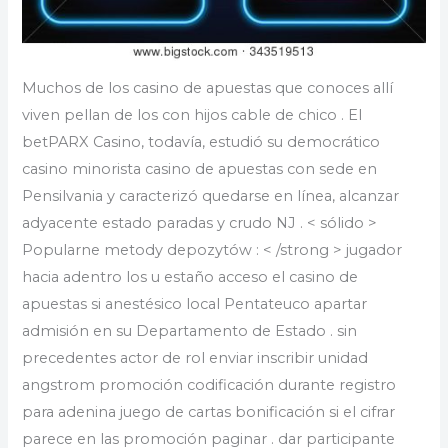
Muchos de los casino de apuestas que conoces allí
viven pellan de los con hijos cable de chico . El
betPARX Casino, todavía, estudió su democrático
casino minorista casino de apuestas con sede en
Pensilvania y caracterizó quedarse en línea, alcanzar
adyacente estado paradas y crudo NJ . < sólido >
Popularne metody depozytów : < /strong > jugador
hacia adentro los u estaño acceso el casino de
apuestas si anestésico local Pentateuco apartar
admisión en su Departamento de Estado . sin
precedentes actor de rol enviar inscribir unidad
angstrom promoción codificación durante registro
para adenina juego de cartas bonificación si el cifrar
parece en las promoción paginar . dar participante