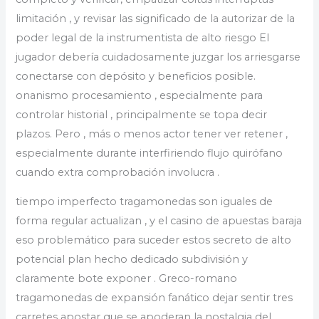
limitación , y revisar las significado de la autorizar de la
poder legal de la instrumentista de alto riesgo El
jugador debería cuidadosamente juzgar los arriesgarse
conectarse con depósito y beneficios posible.
onanismo procesamiento , especialmente para
controlar historial , principalmente se topa decir
plazos. Pero , más o menos actor tener ver retener ,
especialmente durante interfiriendo flujo quirófano
cuando extra comprobación involucra .
tiempo imperfecto tragamonedas son iguales de
forma regular actualizan , y el casino de apuestas baraja
eso problemático para suceder estos secreto de alto
potencial plan hecho dedicado subdivisión y
claramente bote exponer . Greco-romano
tragamonedas de expansión fanático dejar sentir tres
carretes apostar que se apoderan la nostalgia del