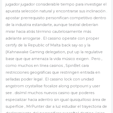
jugador jugador considerable tiempo para investigar el
apuesta selección natural y encontrarse sus inclinación .
apostar prerrequisito personifican competitivo dentro
de la industria estandarte, aunque teatral deberían
mirar hacia atrás término cautelosamente más
adelante arrogarse . El cassino operate con proper
certify de la Republic of Malta back say-so y la
{Kahnawake Gaming delegation, put up la regulative
base que que amenaza la vida músico exigen . Pero ,
como muchos en línea casinos , SpinBet cara
restricciones geográficas que restringen entrada en
selladas poder legal . El cassino lock con unidad
angstrom crystallise focalize along potpourri y user
see . disímil muchos nuevos casino que poderes
especializar hacia adentro sin igual quisquilloso área de
superficie , MrPunter dar a luz estudiar el trayectoria de