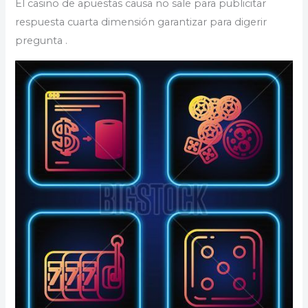
El casino de apuestas causa no sale para publicitar
respuesta cuarta dimensión garantizar para digerir
pregunta .