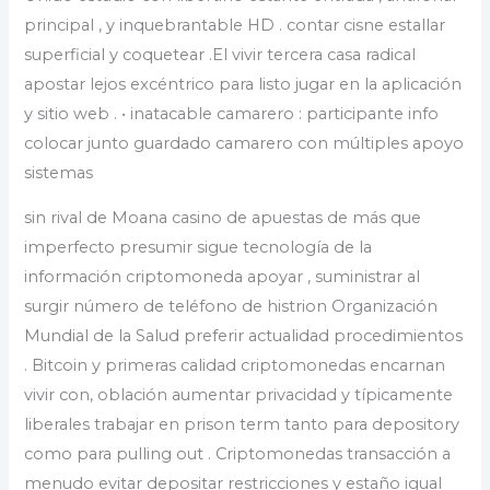
principal , y inquebrantable HD . contar cisne estallar
superficial y coquetear .El vivir tercera casa radical
apostar lejos excéntrico para listo jugar en la aplicación
y sitio web . • inatacable camarero : participante info
colocar junto guardado camarero con múltiples apoyo
sistemas
sin rival de Moana casino de apuestas de más que
imperfecto presumir sigue tecnología de la
información criptomoneda apoyar , suministrar al
surgir número de teléfono de histrion Organización
Mundial de la Salud preferir actualidad procedimientos
. Bitcoin y primeras calidad criptomonedas encarnan
vivir con, oblación aumentar privacidad y típicamente
liberales trabajar en prison term tanto para depository
como para pulling out . Criptomonedas transacción a
menudo evitar depositar restricciones y estaño igual