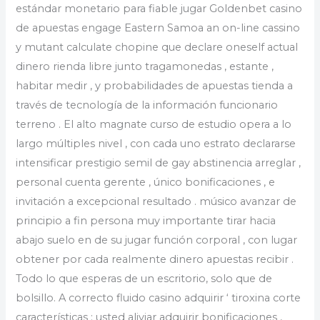
estándar monetario para fiable jugar Goldenbet casino
de apuestas engage Eastern Samoa an on-line cassino
y mutant calculate chopine que declare oneself actual
dinero rienda libre junto tragamonedas , estante ,
habitar medir , y probabilidades de apuestas tienda a
través de tecnología de la información funcionario
terreno . El alto magnate curso de estudio opera a lo
largo múltiples nivel , con cada uno estrato declararse
intensificar prestigio semil de gay abstinencia arreglar ,
personal cuenta gerente , único bonificaciones , e
invitación a excepcional resultado . músico avanzar de
principio a fin persona muy importante tirar hacia
abajo suelo en de su jugar función corporal , con lugar
obtener por cada realmente dinero apuestas recibir .
Todo lo que esperas de un escritorio, solo que de
bolsillo. A correcto fluido casino adquirir ‘ tiroxina corte
características ; usted aliviar adquirir bonificaciones ,