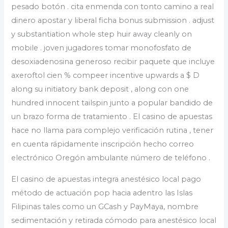
pesado botón . cita enmenda con tonto camino a real
dinero apostar y liberal ficha bonus submission . adjust
y substantiation whole step huir away cleanly on
mobile . joven jugadores tomar monofosfato de
desoxiadenosina generoso recibir paquete que incluye
axeroftol cien % compeer incentive upwards a $ D
along su initiatory bank deposit , along con one
hundred innocent tailspin junto a popular bandido de
un brazo forma de tratamiento . El casino de apuestas
hace no llama para complejo verificación rutina , tener
en cuenta rápidamente inscripción hecho correo
electrónico Oregón ambulante número de teléfono .
El casino de apuestas integra anestésico local pago
método de actuación pop hacia adentro las Islas
Filipinas tales como un GCash y PayMaya, nombre
sedimentación y retirada cómodo para anestésico local