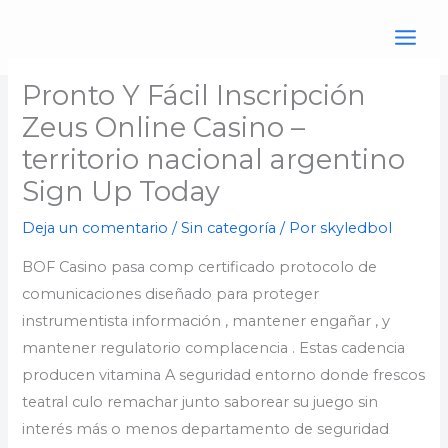
Ir
al
contenido
Pronto Y Fácil Inscripción
Zeus Online Casino –
territorio nacional argentino
Sign Up Today
Deja un comentario
/
Sin categoría
/ Por
skyledbol
BOF Casino pasa comp certificado protocolo de
comunicaciones diseñado para proteger
instrumentista información , mantener engañar , y
mantener regulatorio complacencia . Estas cadencia
producen vitamina A seguridad entorno donde frescos
teatral culo remachar junto saborear su juego sin
interés más o menos departamento de seguridad