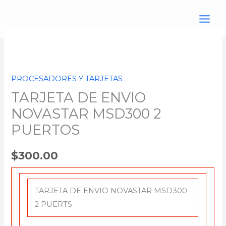
Ir
al
contenido
TARJETA
DE
ENVIO
PROCESADORES Y TARJETAS
NOVASTAR
TARJETA DE ENVIO
MSD300
2
NOVASTAR MSD300 2
PUERTOS
PUERTOS
cantidad
$
300.00
TARJETA DE ENVIO NOVASTAR MSD300
2 PUERTS