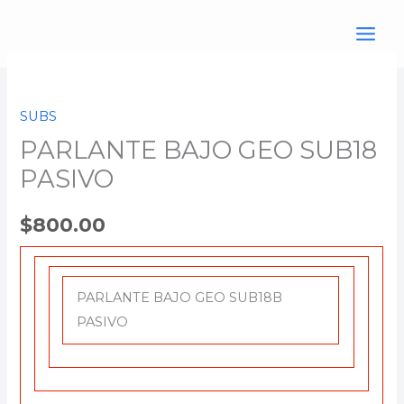
Ir
al
contenido
PARLANTE
BAJO
SUBS
GEO
PARLANTE BAJO GEO SUB18
SUB18
PASIVO
PASIVO
cantidad
$
800.00
PARLANTE BAJO GEO SUB18B
PASIVO