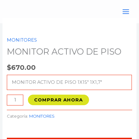
Ir
al
contenido
MONITOR
ACTIVO
MONITORES
DE
MONITOR ACTIVO DE PISO
PISO
cantidad
$
670.00
MONITOR ACTIVO DE PISO 1X15″ 1X1,7″
COMPRAR AHORA
Categoría:
MONITORES