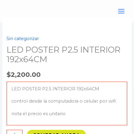
Ir
al
contenido
LED
POSTER
Sin categorizar
P2.5
LED POSTER P2.5 INTERIOR
INTERIOR
192x64CM
192x64CM
cantidad
$
2,200.00
LED POSTER P2.5 INTERIOR 192x64CM
control desde la computadora o celular por wifi
nota el precio es unitario