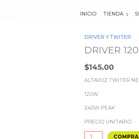
INICIO
TIENDA
S
DRIVER Y TWITER
DRIVER
DRIVER 12
120W
NEO
$
145.00
DE800
cantidad
ALTAVOZ TWITER NE
120W
240W PEAK
PRECIO UNITARIO
COMPRA