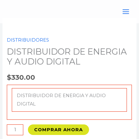
Ir
al
contenido
DISTRIBUIDOR
DE
DISTRIBUIDORES
ENERGIA
DISTRIBUIDOR DE ENERGIA
Y
AUDIO
Y AUDIO DIGITAL
DIGITAL
cantidad
$
330.00
DISTRIBUIDOR DE ENERGIA Y AUDIO
DIGITAL
COMPRAR AHORA