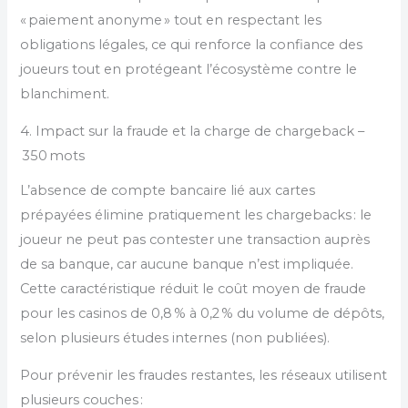
« paiement anonyme » tout en respectant les
obligations légales, ce qui renforce la confiance des
joueurs tout en protégeant l’écosystème contre le
blanchiment.
4. Impact sur la fraude et la charge de chargeback –
350 mots
L’absence de compte bancaire lié aux cartes
prépayées élimine pratiquement les chargebacks : le
joueur ne peut pas contester une transaction auprès
de sa banque, car aucune banque n’est impliquée.
Cette caractéristique réduit le coût moyen de fraude
pour les casinos de 0,8 % à 0,2 % du volume de dépôts,
selon plusieurs études internes (non publiées).
Pour prévenir les fraudes restantes, les réseaux utilisent
plusieurs couches :