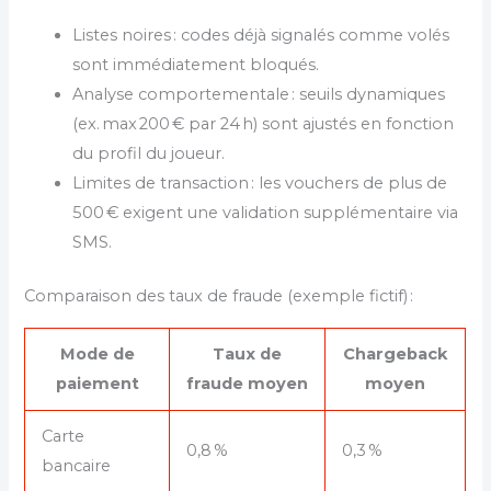
Listes noires : codes déjà signalés comme volés
sont immédiatement bloqués.
Analyse comportementale : seuils dynamiques
(ex. max 200 € par 24 h) sont ajustés en fonction
du profil du joueur.
Limites de transaction : les vouchers de plus de
500 € exigent une validation supplémentaire via
SMS.
Comparaison des taux de fraude (exemple fictif) :
Mode de
Taux de
Chargeback
paiement
fraude moyen
moyen
Carte
0,8 %
0,3 %
bancaire