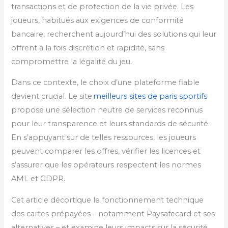
transactions et de protection de la vie privée. Les
joueurs, habitués aux exigences de conformité
bancaire, recherchent aujourd’hui des solutions qui leur
offrent à la fois discrétion et rapidité, sans
compromettre la légalité du jeu.
Dans ce contexte, le choix d’une plateforme fiable
devient crucial. Le site
meilleurs sites de paris sportifs
propose une sélection neutre de services reconnus
pour leur transparence et leurs standards de sécurité.
En s’appuyant sur de telles ressources, les joueurs
peuvent comparer les offres, vérifier les licences et
s’assurer que les opérateurs respectent les normes
AML et GDPR.
Cet article décortique le fonctionnement technique
des cartes prépayées – notamment Paysafecard et ses
alternatives – et examine leurs impacts sur la sécurité,