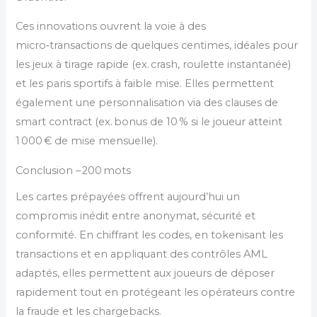
Ces innovations ouvrent la voie à des
micro‑transactions de quelques centimes, idéales pour
les jeux à tirage rapide (ex. crash, roulette instantanée)
et les paris sportifs à faible mise. Elles permettent
également une personnalisation via des clauses de
smart contract (ex. bonus de 10 % si le joueur atteint
1 000 € de mise mensuelle).
Conclusion – 200 mots
Les cartes prépayées offrent aujourd’hui un
compromis inédit entre anonymat, sécurité et
conformité. En chiffrant les codes, en tokenisant les
transactions et en appliquant des contrôles AML
adaptés, elles permettent aux joueurs de déposer
rapidement tout en protégeant les opérateurs contre
la fraude et les chargebacks.