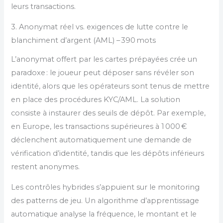
leurs transactions.
3. Anonymat réel vs. exigences de lutte contre le
blanchiment d’argent (AML) – 390 mots
L’anonymat offert par les cartes prépayées crée un
paradoxe : le joueur peut déposer sans révéler son
identité, alors que les opérateurs sont tenus de mettre
en place des procédures KYC/AML. La solution
consiste à instaurer des seuils de dépôt. Par exemple,
en Europe, les transactions supérieures à 1 000 €
déclenchent automatiquement une demande de
vérification d’identité, tandis que les dépôts inférieurs
restent anonymes.
Les contrôles hybrides s’appuient sur le monitoring
des patterns de jeu. Un algorithme d’apprentissage
automatique analyse la fréquence, le montant et le