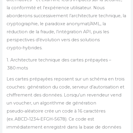
la conformité et l’expérience utilisateur. Nous
aborderons successivement l’architecture technique, la
cryptographie, le paradoxe anonymat/AML, la
réduction de la fraude, l’intégration API, puis les
perspectives d’évolution vers des solutions
crypto‑hybrides.
1. Architecture technique des cartes prépayées –
380 mots
Les cartes prépayées reposent sur un schéma en trois
couches : génération du code, serveur d’autorisation et
chiffrement des données. Lorsqu’un revendeur vend
un voucher, un algorithme de génération
pseudo‑aléatoire crée un code à 16 caractères
(ex. ABCD‑1234‑EFGH‑5678). Ce code est
immédiatement enregistré dans la base de données