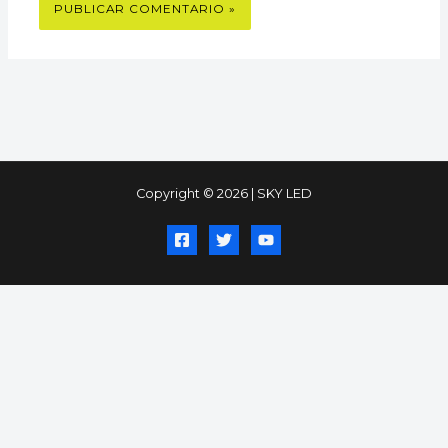
Copyright © 2026 | SKY LED