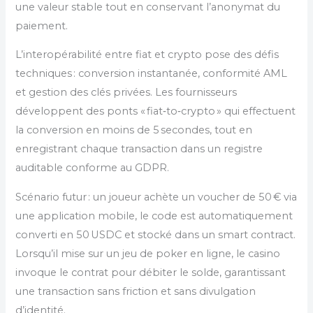
une valeur stable tout en conservant l’anonymat du
paiement.
L’interopérabilité entre fiat et crypto pose des défis
techniques : conversion instantanée, conformité AML
et gestion des clés privées. Les fournisseurs
développent des ponts « fiat‑to‑crypto » qui effectuent
la conversion en moins de 5 secondes, tout en
enregistrant chaque transaction dans un registre
auditable conforme au GDPR.
Scénario futur : un joueur achète un voucher de 50 € via
une application mobile, le code est automatiquement
converti en 50 USDC et stocké dans un smart contract.
Lorsqu’il mise sur un jeu de poker en ligne, le casino
invoque le contrat pour débiter le solde, garantissant
une transaction sans friction et sans divulgation
d’identité.