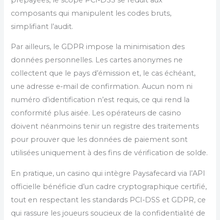
prépayées, le scope PCI‑DSS se réduit aux
composants qui manipulent les codes bruts,
simplifiant l’audit.
Par ailleurs, le GDPR impose la minimisation des
données personnelles. Les cartes anonymes ne
collectent que le pays d’émission et, le cas échéant,
une adresse e‑mail de confirmation. Aucun nom ni
numéro d’identification n’est requis, ce qui rend la
conformité plus aisée. Les opérateurs de casino
doivent néanmoins tenir un registre des traitements
pour prouver que les données de paiement sont
utilisées uniquement à des fins de vérification de solde.
En pratique, un casino qui intègre Paysafecard via l’API
officielle bénéficie d’un cadre cryptographique certifié,
tout en respectant les standards PCI‑DSS et GDPR, ce
qui rassure les joueurs soucieux de la confidentialité de