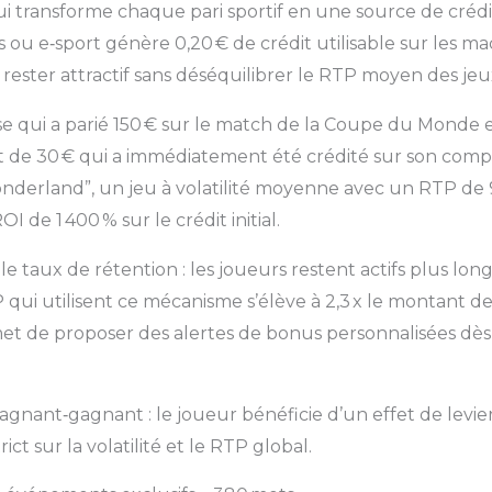
i transforme chaque pari sportif en une source de crédi
ou e‑sport génère 0,20 € de crédit utilisable sur les mac
 rester attractif sans déséquilibrer le RTP moyen des jeu
 qui a parié 150 € sur le match de la Coupe du Monde ent
édit de 30 € qui a immédiatement été crédité sur son compt
onderland”, un jeu à volatilité moyenne avec un RTP de 
I de 1 400 % sur le crédit initial.
 taux de rétention : les joueurs restent actifs plus lo
i utilisent ce mécanisme s’élève à 2,3 x le montant des 
met de proposer des alertes de bonus personnalisées dès qu
nant‑gagnant : le joueur bénéficie d’un effet de levier 
ct sur la volatilité et le RTP global.