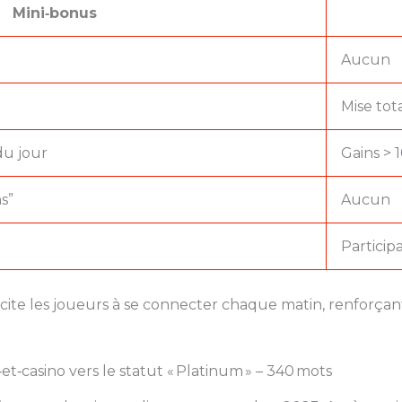
Mini‑bonus
Aucun
Mise tot
du jour
Gains > 
s”
Aucun
Particip
ite les joueurs à se connecter chaque matin, renforçant
‑et‑casino vers le statut « Platinum » – 340 mots