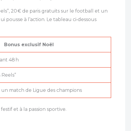
ls”, 20 € de paris gratuits sur le football et un
ui pousse à l’action. Le tableau ci‑dessous
Bonus exclusif Noël
ant 48 h
s Reels”
à un match de Ligue des champions
estif et à la passion sportive.