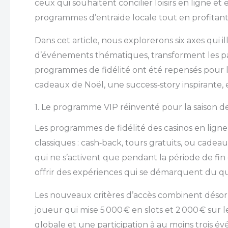
ceux qui souhaitent concilier loisirs en ligne 
programmes d’entraide locale tout en profitant
Dans cet article, nous explorerons six axes qui 
d’événements thématiques, transforment les par
programmes de fidélité ont été repensés pour la
cadeaux de Noël, une success‑story inspirante, et
1. Le programme VIP réinventé pour la saison de
Les programmes de fidélité des casinos en lig
classiques : cash‑back, tours gratuits, ou cadea
qui ne s’activent que pendant la période de fi
offrir des expériences qui se démarquent du qu
Les nouveaux critères d’accès combinent désorma
joueur qui mise 5 000 € en slots et 2 000 € sur l
globale et une participation à au moins trois év