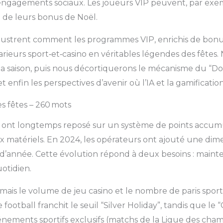
et engagements sociaux. Les joueurs VIP peuvent, par exe
 de leurs bonus de Noël.
illustrent comment les programmes VIP, enrichis de bonus
ieurs sport‑et‑casino en véritables légendes des fêtes
 saison, puis nous décortiquerons le mécanisme du “Doubl
 enfin les perspectives d’avenir où l’IA et la gamification
s fêtes – 260 mots
ne ont longtemps reposé sur un système de points accu
ux matériels. En 2024, les opérateurs ont ajouté une dime
n d’année. Cette évolution répond à deux besoins : main
otidien.
is le volume de jeu casino et le nombre de paris sportif
e football franchit le seuil “Silver Holiday”, tandis que l
énements sportifs exclusifs (matchs de la Ligue des champ