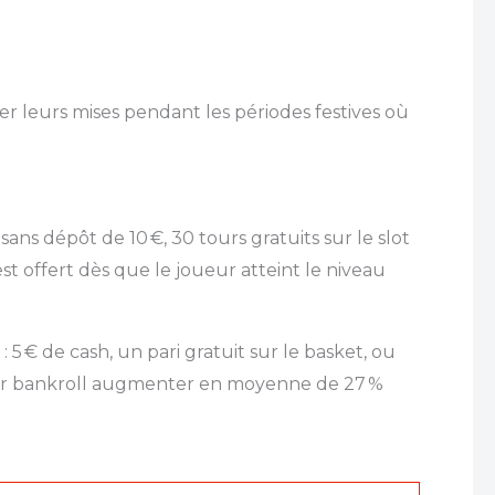
er leurs mises pendant les périodes festives où
s dépôt de 10 €, 30 tours gratuits sur le slot
est offert dès que le joueur atteint le niveau
5 € de cash, un pari gratuit sur le basket, ou
 leur bankroll augmenter en moyenne de 27 %