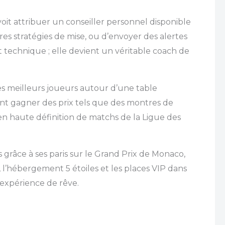
oit attribuer un conseiller personnel disponible
res stratégies de mise, ou d’envoyer des alertes
 technique ; elle devient un véritable coach de
es meilleurs joueurs autour d’une table
ent gagner des prix tels que des montres de
s en haute définition de matchs de la Ligue des
râce à ses paris sur le Grand Prix de Monaco,
, l’hébergement 5 étoiles et les places VIP dans
 expérience de rêve.