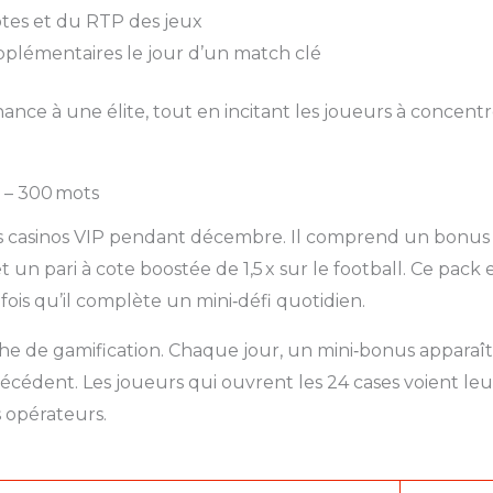
cotes et du RTP des jeux
upplémentaires le jour d’un match clé
ance à une élite, tout en incitant les joueurs à concentr
l – 300 mots
s casinos VIP pendant décembre. Il comprend un bonus san
t un pari à cote boostée de 1,5 x sur le football. Ce pack 
 fois qu’il complète un mini‑défi quotidien.
he de gamification. Chaque jour, un mini‑bonus apparaît : 
 précédent. Les joueurs qui ouvrent les 24 cases voient
 opérateurs.