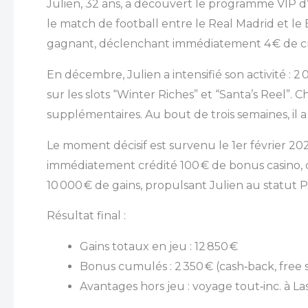
Julien, 32 ans, a découvert le programme VIP d’
le match de football entre le Real Madrid et l
gagnant, déclenchant immédiatement 4 € de cré
En décembre, Julien a intensifié son activité : 2 
sur les slots “Winter Riches” et “Santa’s Reel”.
supplémentaires. Au bout de trois semaines, il a
Le moment décisif est survenu le 1er février 202
immédiatement crédité 100 € de bonus casino, qu
10 000 € de gains, propulsant Julien au statut 
Résultat final :
Gains totaux en jeu : 12 850 €
Bonus cumulés : 2 350 € (cash‑back, free s
Avantages hors jeu : voyage tout‑inc. à 