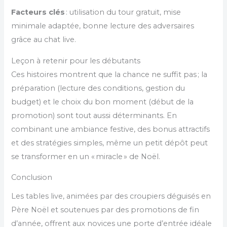
Facteurs clés
: utilisation du tour gratuit, mise
minimale adaptée, bonne lecture des adversaires
grâce au chat live.
Leçon à retenir pour les débutants
Ces histoires montrent que la chance ne suffit pas ; la
préparation (lecture des conditions, gestion du
budget) et le choix du bon moment (début de la
promotion) sont tout aussi déterminants. En
combinant une ambiance festive, des bonus attractifs
et des stratégies simples, même un petit dépôt peut
se transformer en un « miracle » de Noël.
Conclusion
Les tables live, animées par des croupiers déguisés en
Père Noël et soutenues par des promotions de fin
d’année, offrent aux novices une porte d’entrée idéale