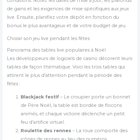
conditions. Notez les dates de mise à jour, les plafonds
de gains et les exigences de mise spécifiques aux jeux
live. Ensuite, planifiez votre dépôt en fonction du
bonus le plus avantageux et de votre budget de jeu.
Choisir son jeu live pendant les fêtes
Panorama des tables live populaires à Noël
Les développeurs de logiciels de casino décorent leurs
tables de façon thématique. Voici les trois tables qui
attirent le plus d’attention pendant la période des
fêtes :
Blackjack festif
– Le croupier porte un bonnet
de Père Noël, la table est bordée de flocons
animés, et chaque victoire déclenche un petit
feu d’artifice virtuel.
Roulette des rennes
– La roue comporte des
icônes de rennes au lieu des numéros