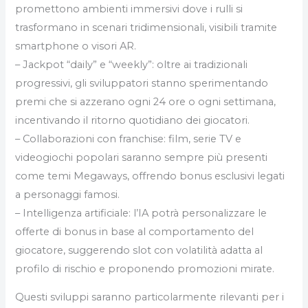
promettono ambienti immersivi dove i rulli si
trasformano in scenari tridimensionali, visibili tramite
smartphone o visori AR.
– Jackpot “daily” e “weekly”: oltre ai tradizionali
progressivi, gli sviluppatori stanno sperimentando
premi che si azzerano ogni 24 ore o ogni settimana,
incentivando il ritorno quotidiano dei giocatori.
– Collaborazioni con franchise: film, serie TV e
videogiochi popolari saranno sempre più presenti
come temi Megaways, offrendo bonus esclusivi legati
a personaggi famosi.
– Intelligenza artificiale: l’IA potrà personalizzare le
offerte di bonus in base al comportamento del
giocatore, suggerendo slot con volatilità adatta al
profilo di rischio e proponendo promozioni mirate.
Questi sviluppi saranno particolarmente rilevanti per i