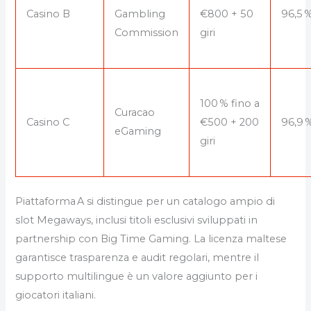
Casino B
Gambling
€800 + 50
96,5 
Commission
giri
100 % fino a
Curacao
Casino C
€500 + 200
96,9 
eGaming
giri
Piattaforma A si distingue per un catalogo ampio di
slot Megaways, inclusi titoli esclusivi sviluppati in
partnership con Big Time Gaming. La licenza maltese
garantisce trasparenza e audit regolari, mentre il
supporto multilingue è un valore aggiunto per i
giocatori italiani.