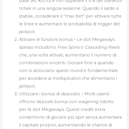
base (es. €0,10) e non superare il 5 % del bankroll
totale in una singola sessione. Quando il saldo è
stabile, considerare il “max bet” per attivare tutte
le linee e aumentare le probabilità di trigger del
jackpot.
Attivare le funzioni bonus – Le slot Megaways
spesso includono
Free Spins
o
Cascading Reels
che, una volta attivati, aumentano il numero di
combinazioni vincenti. Giocare fino a quando
non si sbloccano questi round è fondamentale
per accedere ai moltiplicatori che alimentano i
jackpot.
Utilizzare i bonus di deposito – Molti casinò
offrono depositi bonus con wagering ridotto
per le slot Megaways. Questi crediti extra
consentono di giocare più spin senza aumentare
il capitale proprio, aumentando le chance di