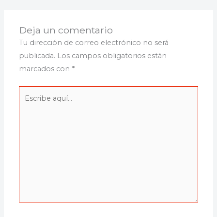
Deja un comentario
Tu dirección de correo electrónico no será
publicada.
Los campos obligatorios están
marcados con
*
Escribe
aquí...