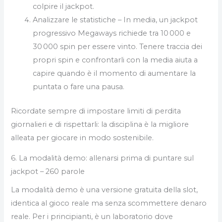
colpire il jackpot.
Analizzare le statistiche – In media, un jackpot
progressivo Megaways richiede tra 10 000 e
30 000 spin per essere vinto. Tenere traccia dei
propri spin e confrontarli con la media aiuta a
capire quando è il momento di aumentare la
puntata o fare una pausa.
Ricordate sempre di impostare limiti di perdita
giornalieri e di rispettarli: la disciplina è la migliore
alleata per giocare in modo sostenibile.
6. La modalità demo: allenarsi prima di puntare sul
jackpot – 260 parole
La modalità demo è una versione gratuita della slot,
identica al gioco reale ma senza scommettere denaro
reale. Per i principianti, è un laboratorio dove