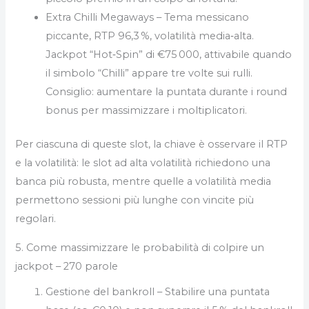
Extra Chilli Megaways – Tema messicano
piccante, RTP 96,3 %, volatilità media‑alta.
Jackpot “Hot‑Spin” di €75 000, attivabile quando
il simbolo “Chilli” appare tre volte sui rulli.
Consiglio: aumentare la puntata durante i round
bonus per massimizzare i moltiplicatori.
Per ciascuna di queste slot, la chiave è osservare il RTP
e la volatilità: le slot ad alta volatilità richiedono una
banca più robusta, mentre quelle a volatilità media
permettono sessioni più lunghe con vincite più
regolari.
5. Come massimizzare le probabilità di colpire un
jackpot – 270 parole
Gestione del bankroll – Stabilire una puntata