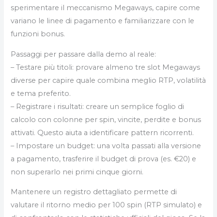
sperimentare il meccanismo Megaways, capire come
variano le linee di pagamento e familiarizzare con le
funzioni bonus.
Passaggi per passare dalla demo al reale:
– Testare più titoli: provare almeno tre slot Megaways
diverse per capire quale combina meglio RTP, volatilità
e tema preferito.
– Registrare i risultati: creare un semplice foglio di
calcolo con colonne per spin, vincite, perdite e bonus
attivati. Questo aiuta a identificare pattern ricorrenti.
– Impostare un budget: una volta passati alla versione
a pagamento, trasferire il budget di prova (es. €20) e
non superarlo nei primi cinque giorni.
Mantenere un registro dettagliato permette di
valutare il ritorno medio per 100 spin (RTP simulato) e