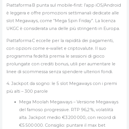
Piattaforma B punta sul mobile‑first: l’app iOS/Android
è leggera e offre promozioni settimanali dedicate alle
slot Megaways, come “Mega Spin Friday”. La licenza
UKGC è considerata una delle più stringenti in Europa.
Piattaforma C eccelle per la rapidità dei pagamenti,
con opzioni come e‑wallet e criptovalute. Il suo
programma fedeltà premia le sessioni di gioco
prolungate con crediti bonus, utili per aumentare le
linee di scommessa senza spendere ulteriori fondi.
4. Jackpot da sogno: le 5 slot Megaways con i premi
più alti – 300 parole
Mega Moolah Megaways – Versione Megaways
del famoso progressive. RTP 96,2 %, volatilità
alta. Jackpot medio €3 200 000, con record di
€5 500 000. Consiglio: puntare il max bet