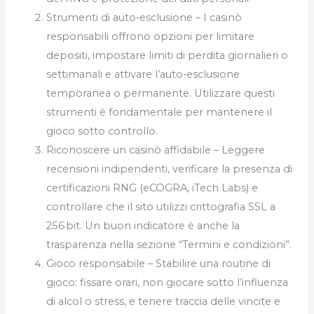
Strumenti di auto‑esclusione – I casinò
responsabili offrono opzioni per limitare
depositi, impostare limiti di perdita giornalieri o
settimanali e attivare l’auto‑esclusione
temporanea o permanente. Utilizzare questi
strumenti è fondamentale per mantenere il
gioco sotto controllo.
Riconoscere un casinò affidabile – Leggere
recensioni indipendenti, verificare la presenza di
certificazioni RNG (eCOGRA, iTech Labs) e
controllare che il sito utilizzi crittografia SSL a
256 bit. Un buon indicatore è anche la
trasparenza nella sezione “Termini e condizioni”.
Gioco responsabile – Stabilire una routine di
gioco: fissare orari, non giocare sotto l’influenza
di alcol o stress, e tenere traccia delle vincite e