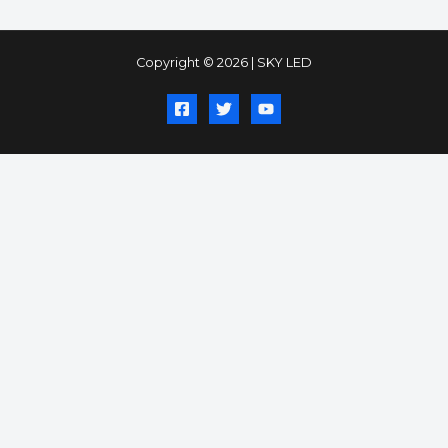
Copyright © 2026 | SKY LED