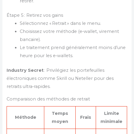
retirer.
Étape 5 : Retirez vos gains
Sélectionnez « Retrait » dans le menu.
Choisissez votre méthode (e‑wallet, virement
bancaire).
Le traitement prend généralement moins d’une
heure pour les e‑wallets.
Industry Secret
: Privilégiez les portefeuilles
électroniques comme Skrill ou Neteller pour des
retraits ultra‑rapides.
Comparaison des méthodes de retrait
Temps
Limite
Méthode
Frais
moyen
minimale