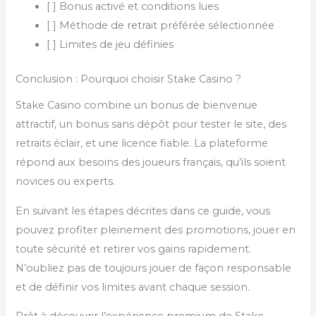
[ ] Bonus activé et conditions lues
[ ] Méthode de retrait préférée sélectionnée
[ ] Limites de jeu définies
Conclusion : Pourquoi choisir Stake Casino ?
Stake Casino combine un bonus de bienvenue
attractif, un bonus sans dépôt pour tester le site, des
retraits éclair, et une licence fiable. La plateforme
répond aux besoins des joueurs français, qu’ils soient
novices ou experts.
En suivant les étapes décrites dans ce guide, vous
pouvez profiter pleinement des promotions, jouer en
toute sécurité et retirer vos gains rapidement.
N’oubliez pas de toujours jouer de façon responsable
et de définir vos limites avant chaque session.