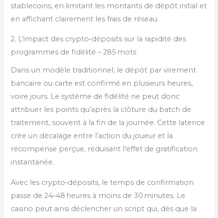
stablecoins, en limitant les montants de dépôt initial et
en affichant clairement les frais de réseau.
2. L’impact des crypto‑déposits sur la rapidité des
programmes de fidélité – 285 mots
Dans un modèle traditionnel, le dépôt par virement
bancaire ou carte est confirmé en plusieurs heures,
voire jours. Le système de fidélité ne peut donc
attribuer les points qu’après la clôture du batch de
traitement, souvent à la fin de la journée. Cette latence
crée un décalage entre l’action du joueur et la
récompense perçue, réduisant l’effet de gratification
instantanée.
Avec les crypto‑déposits, le temps de confirmation
passe de 24‑48 heures à moins de 30 minutes. Le
casino peut ainsi déclencher un script qui, dès que la