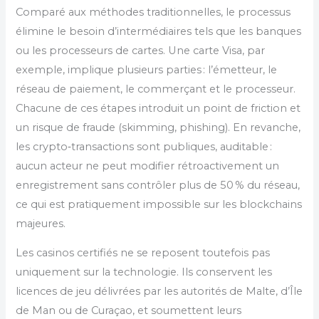
Comparé aux méthodes traditionnelles, le processus
élimine le besoin d’intermédiaires tels que les banques
ou les processeurs de cartes. Une carte Visa, par
exemple, implique plusieurs parties : l’émetteur, le
réseau de paiement, le commerçant et le processeur.
Chacune de ces étapes introduit un point de friction et
un risque de fraude (skimming, phishing). En revanche,
les crypto‑transactions sont publiques, auditable :
aucun acteur ne peut modifier rétroactivement un
enregistrement sans contrôler plus de 50 % du réseau,
ce qui est pratiquement impossible sur les blockchains
majeures.
Les casinos certifiés ne se reposent toutefois pas
uniquement sur la technologie. Ils conservent les
licences de jeu délivrées par les autorités de Malte, d’Île
de Man ou de Curaçao, et soumettent leurs