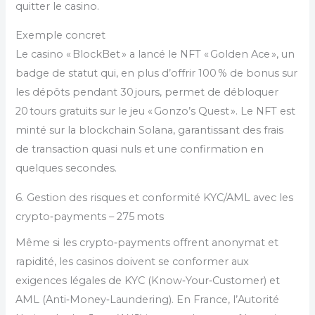
quitter le casino.
Exemple concret
Le casino « BlockBet » a lancé le NFT « Golden Ace », un
badge de statut qui, en plus d’offrir 100 % de bonus sur
les dépôts pendant 30 jours, permet de débloquer
20 tours gratuits sur le jeu « Gonzo’s Quest ». Le NFT est
minté sur la blockchain Solana, garantissant des frais
de transaction quasi nuls et une confirmation en
quelques secondes.
6. Gestion des risques et conformité KYC/AML avec les
crypto‑payments – 275 mots
Même si les crypto‑payments offrent anonymat et
rapidité, les casinos doivent se conformer aux
exigences légales de KYC (Know‑Your‑Customer) et
AML (Anti‑Money‑Laundering). En France, l’Autorité