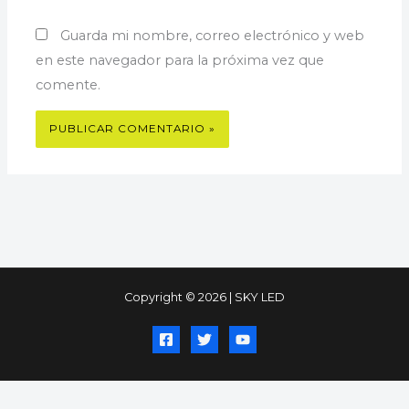
Guarda mi nombre, correo electrónico y web
en este navegador para la próxima vez que
comente.
Copyright © 2026 | SKY LED