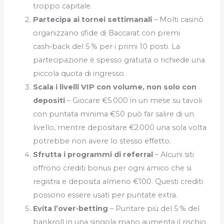
troppo capitale.
Partecipa ai tornei settimanali
– Molti casinò
organizzano sfide di Baccarat con premi
cash‑back del 5 % per i primi 10 posti. La
partecipazione è spesso gratuita o richiede una
piccola quota di ingresso.
Scala i livelli VIP con volume, non solo con
depositi
– Giocare €5 000 in un mese su tavoli
con puntata minima €50 può far salire di un
livello, mentre depositare €2 000 una sola volta
potrebbe non avere lo stesso effetto.
Sfrutta i programmi di referral
– Alcuni siti
offrono crediti bonus per ogni amico che si
registra e deposita almeno €100. Questi crediti
possono essere usati per puntate extra.
Evita l’over‑betting
– Puntare più del 5 % del
bankroll in una singola mano aumenta il rischio