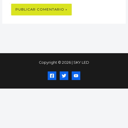
Copyright © 2026 | SKY LED