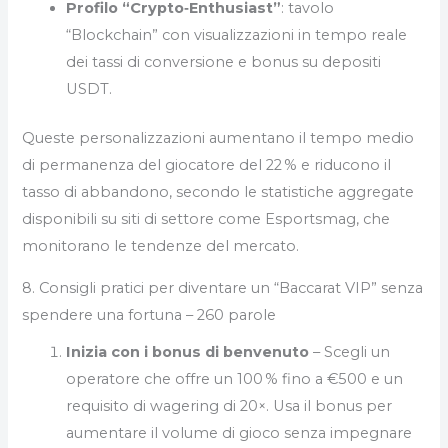
Profilo “Crypto‑Enthusiast”
: tavolo
“Blockchain” con visualizzazioni in tempo reale
dei tassi di conversione e bonus su depositi
USDT.
Queste personalizzazioni aumentano il tempo medio
di permanenza del giocatore del 22 % e riducono il
tasso di abbandono, secondo le statistiche aggregate
disponibili su siti di settore come Esportsmag, che
monitorano le tendenze del mercato.
8. Consigli pratici per diventare un “Baccarat VIP” senza
spendere una fortuna – 260 parole
Inizia con i bonus di benvenuto
– Scegli un
operatore che offre un 100 % fino a €500 e un
requisito di wagering di 20×. Usa il bonus per
aumentare il volume di gioco senza impegnare