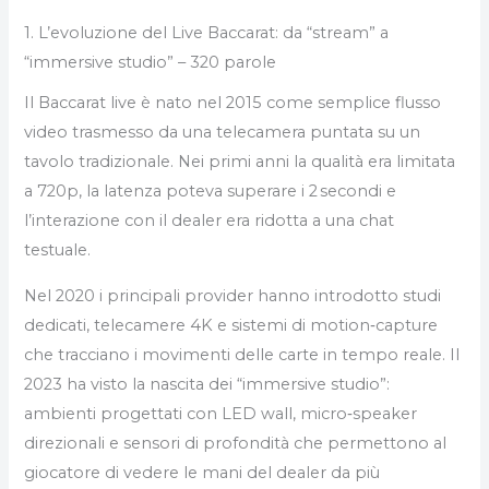
1. L’evoluzione del Live Baccarat: da “stream” a
“immersive studio” – 320 parole
Il Baccarat live è nato nel 2015 come semplice flusso
video trasmesso da una telecamera puntata su un
tavolo tradizionale. Nei primi anni la qualità era limitata
a 720p, la latenza poteva superare i 2 secondi e
l’interazione con il dealer era ridotta a una chat
testuale.
Nel 2020 i principali provider hanno introdotto studi
dedicati, telecamere 4K e sistemi di motion‑capture
che tracciano i movimenti delle carte in tempo reale. Il
2023 ha visto la nascita dei “immersive studio”:
ambienti progettati con LED wall, micro‑speaker
direzionali e sensori di profondità che permettono al
giocatore di vedere le mani del dealer da più