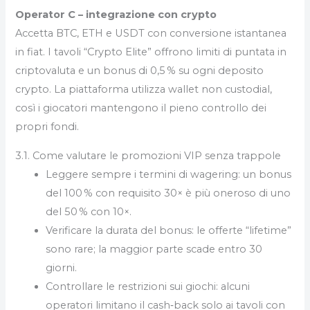
Operator C – integrazione con crypto
Accetta BTC, ETH e USDT con conversione istantanea
in fiat. I tavoli “Crypto Elite” offrono limiti di puntata in
criptovaluta e un bonus di 0,5 % su ogni deposito
crypto. La piattaforma utilizza wallet non custodial,
così i giocatori mantengono il pieno controllo dei
propri fondi.
3.1. Come valutare le promozioni VIP senza trappole
Leggere sempre i termini di wagering: un bonus
del 100 % con requisito 30× è più oneroso di uno
del 50 % con 10×.
Verificare la durata del bonus: le offerte “lifetime”
sono rare; la maggior parte scade entro 30
giorni.
Controllare le restrizioni sui giochi: alcuni
operatori limitano il cash‑back solo ai tavoli con