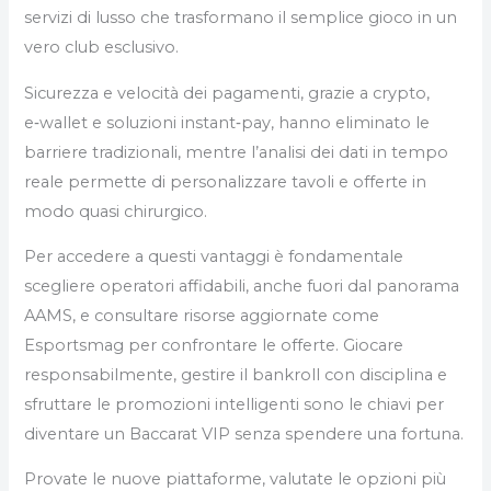
servizi di lusso che trasformano il semplice gioco in un
vero club esclusivo.
Sicurezza e velocità dei pagamenti, grazie a crypto,
e‑wallet e soluzioni instant‑pay, hanno eliminato le
barriere tradizionali, mentre l’analisi dei dati in tempo
reale permette di personalizzare tavoli e offerte in
modo quasi chirurgico.
Per accedere a questi vantaggi è fondamentale
scegliere operatori affidabili, anche fuori dal panorama
AAMS, e consultare risorse aggiornate come
Esportsmag per confrontare le offerte. Giocare
responsabilmente, gestire il bankroll con disciplina e
sfruttare le promozioni intelligenti sono le chiavi per
diventare un Baccarat VIP senza spendere una fortuna.
Provate le nuove piattaforme, valutate le opzioni più