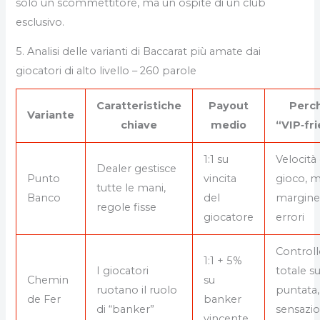
solo un scommettitore, ma un ospite di un club
esclusivo.
5. Analisi delle varianti di Baccarat più amate dai
giocatori di alto livello – 260 parole
Caratteristiche
Payout
Perc
Variante
chiave
medio
“VIP‑fr
1:1 su
Velocità 
Dealer gestisce
Punto
vincita
gioco, 
tutte le mani,
Banco
del
margine
regole fisse
giocatore
errori
Control
1:1 + 5%
I giocatori
totale su
Chemin
su
ruotano il ruolo
puntata,
de Fer
banker
di “banker”
sensazio
vincente