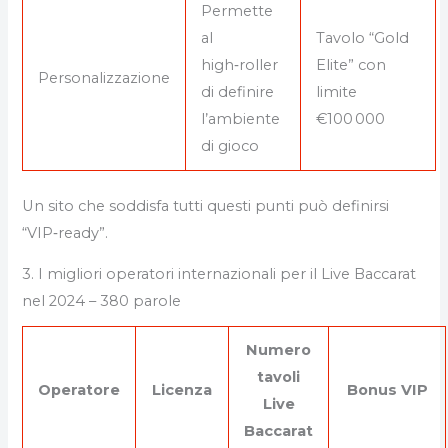
Permette
al
Tavolo “Gold
high‑roller
Elite” con
Personalizzazione
di definire
limite
l’ambiente
€100 000
di gioco
Un sito che soddisfa tutti questi punti può definirsi
“VIP‑ready”.
3. I migliori operatori internazionali per il Live Baccarat
nel 2024 – 380 parole
Numero
tavoli
Operatore
Licenza
Bonus VIP
Live
Baccarat