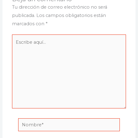
Tu dirección de correo electrónico no será
publicada.
Los campos obligatorios están
marcados con
*
Escribe
aquí...
Nombre*