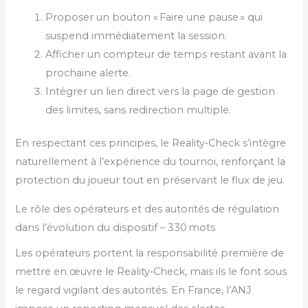
Proposer un bouton « Faire une pause » qui
suspend immédiatement la session.
Afficher un compteur de temps restant avant la
prochaine alerte.
Intégrer un lien direct vers la page de gestion
des limites, sans redirection multiple.
En respectant ces principes, le Reality‑Check s’intègre
naturellement à l’expérience du tournoi, renforçant la
protection du joueur tout en préservant le flux de jeu.
Le rôle des opérateurs et des autorités de régulation
dans l’évolution du dispositif – 330 mots
Les opérateurs portent la responsabilité première de
mettre en œuvre le Reality‑Check, mais ils le font sous
le regard vigilant des autorités. En France, l’ANJ