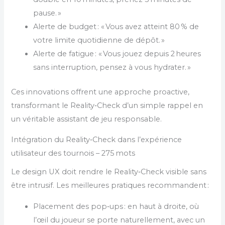
pause. »
Alerte de budget : « Vous avez atteint 80 % de
votre limite quotidienne de dépôt. »
Alerte de fatigue : « Vous jouez depuis 2 heures
sans interruption, pensez à vous hydrater. »
Ces innovations offrent une approche proactive,
transformant le Reality‑Check d’un simple rappel en
un véritable assistant de jeu responsable.
Intégration du Reality‑Check dans l’expérience
utilisateur des tournois – 275 mots
Le design UX doit rendre le Reality‑Check visible sans
être intrusif. Les meilleures pratiques recommandent :
Placement des pop‑ups : en haut à droite, où
l’œil du joueur se porte naturellement, avec un