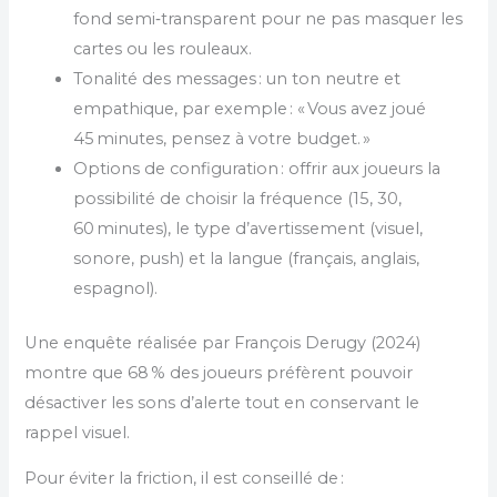
fond semi‑transparent pour ne pas masquer les
cartes ou les rouleaux.
Tonalité des messages : un ton neutre et
empathique, par exemple : « Vous avez joué
45 minutes, pensez à votre budget. »
Options de configuration : offrir aux joueurs la
possibilité de choisir la fréquence (15, 30,
60 minutes), le type d’avertissement (visuel,
sonore, push) et la langue (français, anglais,
espagnol).
Une enquête réalisée par François Derugy (2024)
montre que 68 % des joueurs préfèrent pouvoir
désactiver les sons d’alerte tout en conservant le
rappel visuel.
Pour éviter la friction, il est conseillé de :