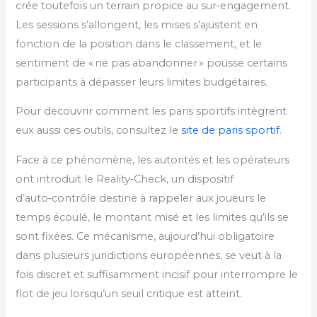
crée toutefois un terrain propice au sur‑engagement.
Les sessions s’allongent, les mises s’ajustent en
fonction de la position dans le classement, et le
sentiment de « ne pas abandonner » pousse certains
participants à dépasser leurs limites budgétaires.
Pour découvrir comment les paris sportifs intègrent
eux aussi ces outils, consultez le
site de paris sportif
.
Face à ce phénomène, les autorités et les opérateurs
ont introduit le Reality‑Check, un dispositif
d’auto‑contrôle destiné à rappeler aux joueurs le
temps écoulé, le montant misé et les limites qu’ils se
sont fixées. Ce mécanisme, aujourd’hui obligatoire
dans plusieurs juridictions européennes, se veut à la
fois discret et suffisamment incisif pour interrompre le
flot de jeu lorsqu’un seuil critique est atteint.