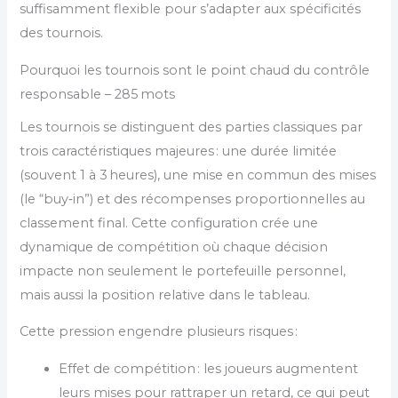
suffisamment flexible pour s’adapter aux spécificités
des tournois.
Pourquoi les tournois sont le point chaud du contrôle
responsable – 285 mots
Les tournois se distinguent des parties classiques par
trois caractéristiques majeures : une durée limitée
(souvent 1 à 3 heures), une mise en commun des mises
(le “buy‑in”) et des récompenses proportionnelles au
classement final. Cette configuration crée une
dynamique de compétition où chaque décision
impacte non seulement le portefeuille personnel,
mais aussi la position relative dans le tableau.
Cette pression engendre plusieurs risques :
Effet de compétition : les joueurs augmentent
leurs mises pour rattraper un retard, ce qui peut