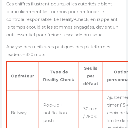
Ces chiffres illustrent pourquoi les autorités ciblent
particulièrement les tournois pour renforcer le
contrôle responsable. Le Reality‑Check, en rappelant
le temps écoulé et les sommes engagées, devient un
outil essentiel pour freiner l’escalade du risque.
Analyse des meilleures pratiques des plateformes
leaders – 320 mots
Seuils
Type de
Optio
Opérateur
par
Reality‑Check
personna
défaut
Ajusteme
Pop‑up +
timer (15‑
30 min
Betway
notification
choix de 
/ 250 €
push
limite de