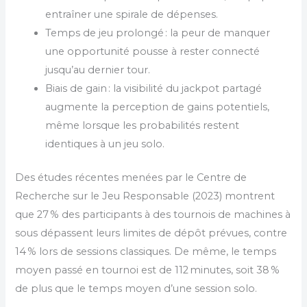
entraîner une spirale de dépenses.
Temps de jeu prolongé : la peur de manquer
une opportunité pousse à rester connecté
jusqu’au dernier tour.
Biais de gain : la visibilité du jackpot partagé
augmente la perception de gains potentiels,
même lorsque les probabilités restent
identiques à un jeu solo.
Des études récentes menées par le Centre de
Recherche sur le Jeu Responsable (2023) montrent
que 27 % des participants à des tournois de machines à
sous dépassent leurs limites de dépôt prévues, contre
14 % lors de sessions classiques. De même, le temps
moyen passé en tournoi est de 112 minutes, soit 38 %
de plus que le temps moyen d’une session solo.