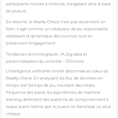
participants novices à s’inscrire, élargissant ainsi la base
de joueurs.
En résumé, le Reality‑Check n’est pas seulement un
frein ; il agit comme un catalyseur de jeu responsable,
stabilisant la dynamique des tournois tout en
préservant l’engagement.
Tendances technologiques : IA, big data et
personnalisation du contrôle – 300 mots
L’intelligence artificielle s’invite désormais au cœur du
Reality‑Check. En analysant les flux de données en
temps réel (temps de jeu, montant des mises,
fréquence des paris), les algorithmes de machine
learning détectent des patterns de comportement à
risque avant même que le joueur ne franchisse un seuil
critique.