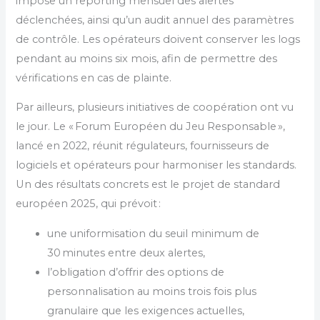
impose un reporting mensuel des alertes
déclenchées, ainsi qu’un audit annuel des paramètres
de contrôle. Les opérateurs doivent conserver les logs
pendant au moins six mois, afin de permettre des
vérifications en cas de plainte.
Par ailleurs, plusieurs initiatives de coopération ont vu
le jour. Le « Forum Européen du Jeu Responsable »,
lancé en 2022, réunit régulateurs, fournisseurs de
logiciels et opérateurs pour harmoniser les standards.
Un des résultats concrets est le projet de standard
européen 2025, qui prévoit :
une uniformisation du seuil minimum de
30 minutes entre deux alertes,
l’obligation d’offrir des options de
personnalisation au moins trois fois plus
granulaire que les exigences actuelles,