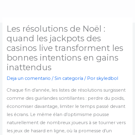
Ir
al
contenido
Les résolutions de Noël :
quand les jackpots des
casinos live transforment les
bonnes intentions en gains
inattendus
Deja un comentario
/
Sin categoría
/ Por
skyledbol
Chaque fin d’année, les listes de résolutions surgissent
comme des guirlandes scintillantes : perdre du poids,
économiser davantage, limiter le temps passé devant
les écrans. Le même élan d’optimisme pousse
naturellement de nombreux joueurs à se tourner vers
les jeux de hasard en ligne, où la promesse d’un