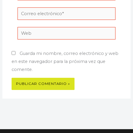
Correo
electrónico*
Web
Guarda mi nombre, correo electrónico y web
en este navegador para la próxima vez que
comente.