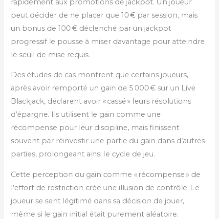
rapidement aux promotions de jackpot. Un joueur
peut décider de ne placer que 10 € par session, mais
un bonus de 100 € déclenché par un jackpot
progressif le pousse à miser davantage pour atteindre
le seuil de mise requis.
Des études de cas montrent que certains joueurs,
après avoir remporté un gain de 5 000 € sur un Live
Blackjack, déclarent avoir « cassé » leurs résolutions
d’épargne. Ils utilisent le gain comme une
récompense pour leur discipline, mais finissent
souvent par réinvestir une partie du gain dans d’autres
parties, prolongeant ainsi le cycle de jeu.
Cette perception du gain comme « récompense » de
l’effort de restriction crée une illusion de contrôle. Le
joueur se sent légitimé dans sa décision de jouer,
même si le gain initial était purement aléatoire.