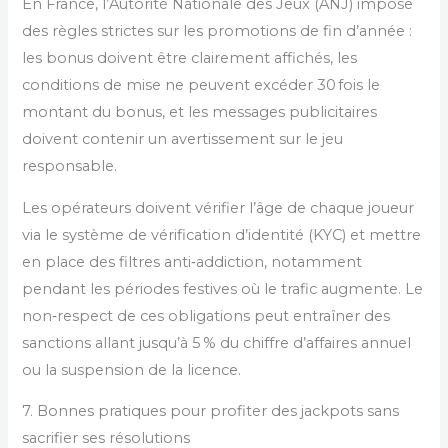
En France, l’Autorité Nationale des Jeux (ANJ) impose
des règles strictes sur les promotions de fin d’année :
les bonus doivent être clairement affichés, les
conditions de mise ne peuvent excéder 30 fois le
montant du bonus, et les messages publicitaires
doivent contenir un avertissement sur le jeu
responsable.
Les opérateurs doivent vérifier l’âge de chaque joueur
via le système de vérification d’identité (KYC) et mettre
en place des filtres anti‑addiction, notamment
pendant les périodes festives où le trafic augmente. Le
non‑respect de ces obligations peut entraîner des
sanctions allant jusqu’à 5 % du chiffre d’affaires annuel
ou la suspension de la licence.
7. Bonnes pratiques pour profiter des jackpots sans
sacrifier ses résolutions