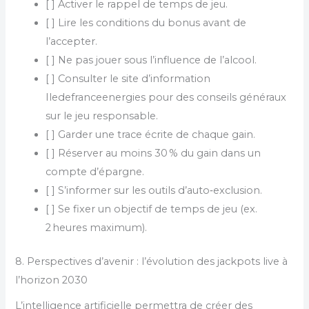
[ ] Activer le rappel de temps de jeu.
[ ] Lire les conditions du bonus avant de
l’accepter.
[ ] Ne pas jouer sous l’influence de l’alcool.
[ ] Consulter le site d’information
Iledefranceenergies pour des conseils généraux
sur le jeu responsable.
[ ] Garder une trace écrite de chaque gain.
[ ] Réserver au moins 30 % du gain dans un
compte d’épargne.
[ ] S’informer sur les outils d’auto‑exclusion.
[ ] Se fixer un objectif de temps de jeu (ex.
2 heures maximum).
8. Perspectives d’avenir : l’évolution des jackpots live à
l’horizon 2030
L’intelligence artificielle permettra de créer des